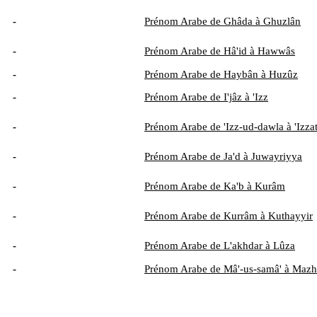
-
Prénom Arabe de Ghâda à Ghuzlân
-
Prénom Arabe de Hâ'id à Hawwâs
-
Prénom Arabe de Haybân à Huzûz
-
Prénom Arabe de I'jâz à 'Izz
-
Prénom Arabe de 'Izz-ud-dawla à 'Izza
-
Prénom Arabe de Ja'd à Juwayriyya
-
Prénom Arabe de Ka'b à Kurâm
-
Prénom Arabe de Kurrâm à Kuthayyir
-
Prénom Arabe de L'akhdar à Lûza
-
Prénom Arabe de Mâ'-us-samâ' à Mazh