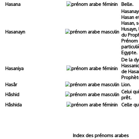
Hasana
Belle.
Hasanayn
Hasan et
Hasan, s
Husayn, 
Hasanayn
du Pro
Prénom 
particul
Egypte.
De la dy
Hassani
Hasaniya
de Hasan
Prophè
Hasâr
Lion.
Celui qu
Hâshid
prêt.
Hâshida
Celle qu
Index des prénoms arabes