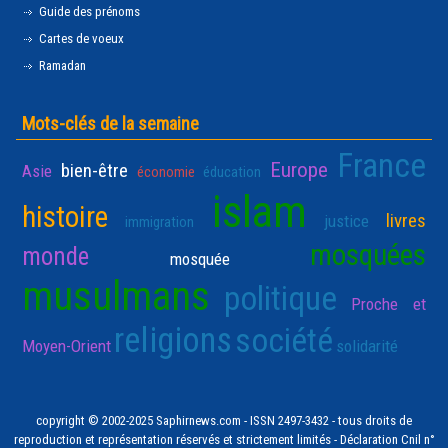
Guide des prénoms
Cartes de voeux
Ramadan
Mots-clés de la semaine
France
Europe
bien-être
Asie
économie
éducation
islam
histoire
livres
justice
immigration
mosquées
monde
mosquée
musulmans
politique
Proche et
religions
société
Moyen-Orient
solidarité
copyright © 2002-2025 Saphirnews.com - ISSN 2497-3432 - tous droits de
reproduction et représentation réservés et strictement limités - Déclaration Cnil n°