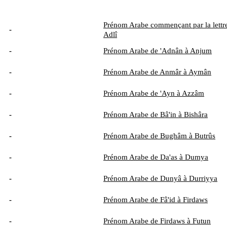
Prénom Arabe commençant par la lettre
-
Adlî
-
Prénom Arabe de 'Adnân à Anjum
-
Prénom Arabe de Anmâr à Aymân
-
Prénom Arabe de 'Ayn à Azzâm
-
Prénom Arabe de Bâ'in à Bishâra
-
Prénom Arabe de Bughâm à Butrûs
-
Prénom Arabe de Da'as à Dumya
-
Prénom Arabe de Dunyâ à Durriyya
-
Prénom Arabe de Fâ'id à Firdaws
-
Prénom Arabe de Firdaws à Futun