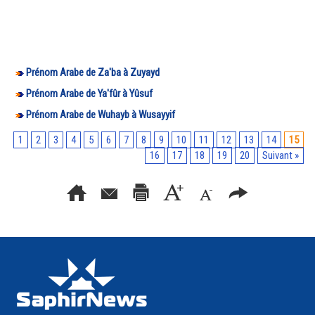
Prénom Arabe de Za'ba à Zuyayd
Prénom Arabe de Ya'fûr à Yûsuf
Prénom Arabe de Wuhayb à Wusayyif
1
2
3
4
5
6
7
8
9
10
11
12
13
14
15
16
17
18
19
20
Suivant »