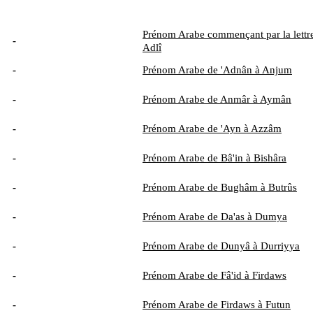
Prénom Arabe commençant par la lettre
-
Adlî
-
Prénom Arabe de 'Adnân à Anjum
-
Prénom Arabe de Anmâr à Aymân
-
Prénom Arabe de 'Ayn à Azzâm
-
Prénom Arabe de Bâ'in à Bishâra
-
Prénom Arabe de Bughâm à Butrûs
-
Prénom Arabe de Da'as à Dumya
-
Prénom Arabe de Dunyâ à Durriyya
-
Prénom Arabe de Fâ'id à Firdaws
-
Prénom Arabe de Firdaws à Futun