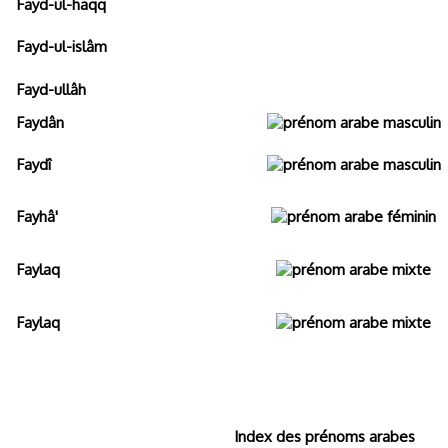
Fayd-ul-haqq
Fayd-ul-islâm
Fayd-ullâh
Faydân
Faydî
Fayhâ'
Faylaq
Faylaq
Index des prénoms arabes