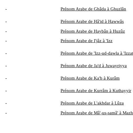
-
Prénom Arabe de Ghâda à Ghuzlân
-
Prénom Arabe de Hâ'id à Hawwâs
-
Prénom Arabe de Haybân à Huzûz
-
Prénom Arabe de I'jâz à 'Izz
-
Prénom Arabe de 'Izz-ud-dawla à 'Izza
-
Prénom Arabe de Ja'd à Juwayriyya
-
Prénom Arabe de Ka'b à Kurâm
-
Prénom Arabe de Kurrâm à Kuthayyir
-
Prénom Arabe de L'akhdar à Lûza
-
Prénom Arabe de Mâ'-us-samâ' à Mazh