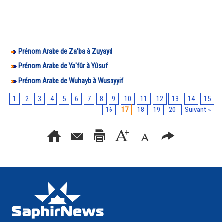
Prénom Arabe de Za'ba à Zuyayd
Prénom Arabe de Ya'fûr à Yûsuf
Prénom Arabe de Wuhayb à Wusayyif
1
2
3
4
5
6
7
8
9
10
11
12
13
14
15
16
17
18
19
20
Suivant »