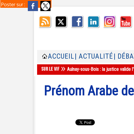
Poster sur :
ACCUEIL
| ACTUALITÉ
| DÉB
Aulnay-sous-Bois : la justice valid
Prénom Arabe de 