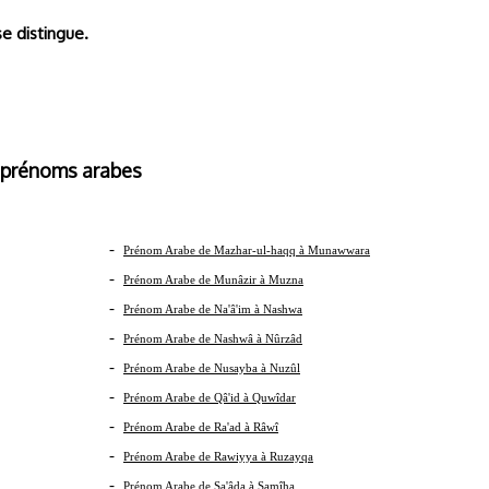
se distingue.
s arabes
-
Prénom Arabe de Mazhar-ul-haqq à Munawwara
-
Prénom Arabe de Munâzir à Muzna
-
Prénom Arabe de Na'â'im à Nashwa
-
Prénom Arabe de Nashwâ à Nûrzâd
-
Prénom Arabe de Nusayba à Nuzûl
-
Prénom Arabe de Qâ'id à Quwîdar
-
Prénom Arabe de Ra'ad à Râwî
-
Prénom Arabe de Rawiyya à Ruzayqa
-
Prénom Arabe de Sa'âda à Samîha