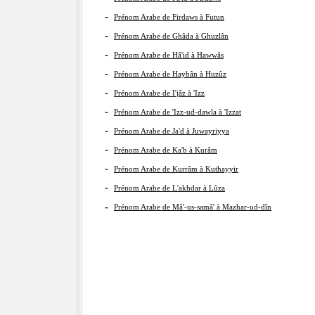
-
Prénom Arabe de Firdaws à Futun
-
Prénom Arabe de Ghâda à Ghuzlân
-
Prénom Arabe de Hâ'id à Hawwâs
-
Prénom Arabe de Haybân à Huzûz
-
Prénom Arabe de I'jâz à 'Izz
-
Prénom Arabe de 'Izz-ud-dawla à 'Izzat
-
Prénom Arabe de Ja'd à Juwayriyya
-
Prénom Arabe de Ka'b à Kurâm
-
Prénom Arabe de Kurrâm à Kuthayyir
-
Prénom Arabe de L'akhdar à Lûza
-
Prénom Arabe de Mâ'-us-samâ' à Mazhar-ud-dîn