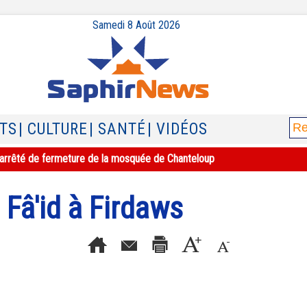
Samedi 8 Août 2026
ATS
| CULTURE
| SANTÉ
| VIDÉOS
e l'arrêté de fermeture de la mosquée de Chanteloup
Fâ'id à Firdaws