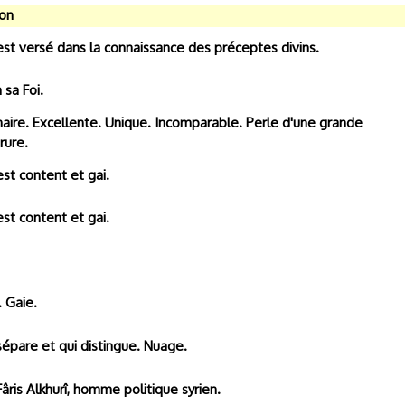
ion
 est versé dans la connaissance des préceptes divins.
 sa Foi.
naire. Excellente. Unique. Incomparable. Perle d'une grande
rure.
est content et gai.
est content et gai.
 Gaie.
 sépare et qui distingue. Nuage.
Fâris Alkhurî, homme politique syrien.