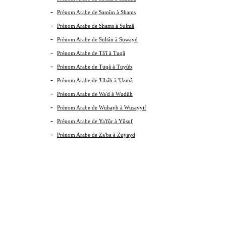
-
Prénom Arabe de Samîm à Shams
-
Prénom Arabe de Shams à Sulmâ
-
Prénom Arabe de Sultân à Suwayd
-
Prénom Arabe de Tâ'î à Tuqâ
-
Prénom Arabe de Tuqâ à Tuyûb
-
Prénom Arabe de 'Ubâb à 'Uzmâ
-
Prénom Arabe de Wa'd à Wudûh
-
Prénom Arabe de Wuhayb à Wusayyif
-
Prénom Arabe de Ya'fûr à Yûsuf
-
Prénom Arabe de Za'ba à Zuyayd