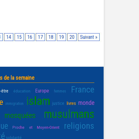
3
14
15
16
17
18
19
20
Suivant »
s de la semaine
France
Europe
-être
éducation
femmes
islam
re
monde
justice
livres
immigration
musulmans
mosquées
religions
que
Proche et Moyen-Orient
té
solidarité