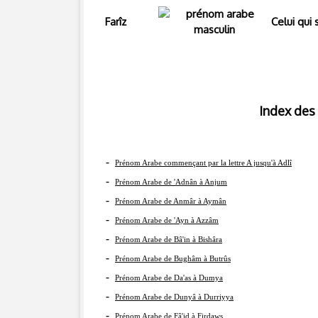
Farîz
Celui qui 
Index des prénom
-
Prénom Arabe commençant par la lettre A jusqu'à Adlî
-
Prénom Arabe de 'Adnân à Anjum
-
Prénom Arabe de Anmâr à Aymân
-
Prénom Arabe de 'Ayn à Azzâm
-
Prénom Arabe de Bâ'in à Bishâra
-
Prénom Arabe de Bughâm à Butrûs
-
Prénom Arabe de Da'as à Dumya
-
Prénom Arabe de Dunyâ à Durriyya
-
Prénom Arabe de Fâ'id à Firdaws