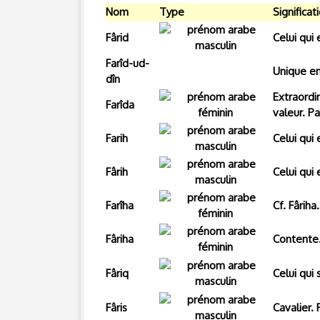
Nom
Type
Significat
Fârid
Celui qui
Farîd-ud-
Unique en
dîn
Extraordi
Farîda
valeur. Pa
Farih
Celui qui 
Fârih
Celui qui 
Farîha
Cf. Fâriha.
Fâriha
Contente.
Fâriq
Celui qui
Fâris
Cavalier. 