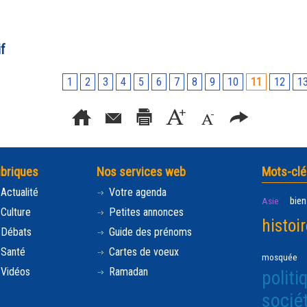
f
1
2
3
4
5
6
7
8
9
10
11
12
1
briques
Nos services web
Mots-clé
Actualité
Votre agenda
bien
Asie
Culture
Petites annonces
histoi
Débats
Guide des prénoms
Santé
Cartes de voeux
mosquée
Vidéos
Ramadan
politi
socié