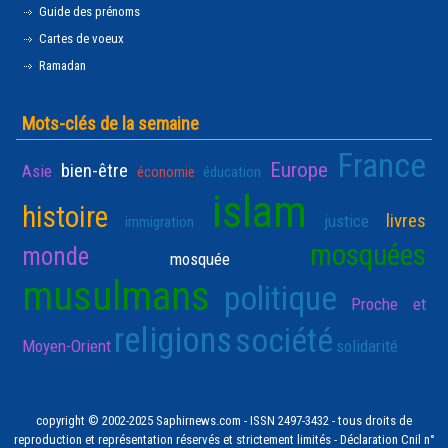
Guide des prénoms
Cartes de voeux
Ramadan
Mots-clés de la semaine
France
Europe
bien-être
Asie
économie
éducation
islam
histoire
livres
justice
immigration
mosquées
monde
mosquée
musulmans
politique
Proche et
religions
société
Moyen-Orient
solidarité
copyright © 2002-2025 Saphirnews.com - ISSN 2497-3432 - tous droits de
reproduction et représentation réservés et strictement limités - Déclaration Cnil n°