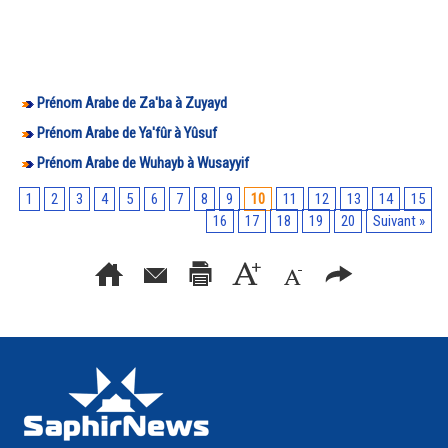
Prénom Arabe de Za'ba à Zuyayd
Prénom Arabe de Ya'fûr à Yûsuf
Prénom Arabe de Wuhayb à Wusayyif
1
2
3
4
5
6
7
8
9
10
11
12
13
14
15
16
17
18
19
20
Suivant »