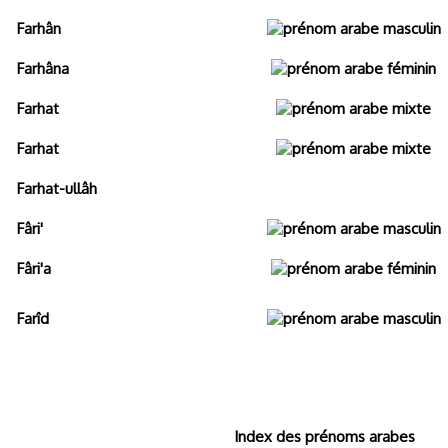
Farhân
Farhâna
Farhat
Farhat
Farhat-ullâh
Fâri'
Fâri'a
Farîd
Index des prénoms arabes