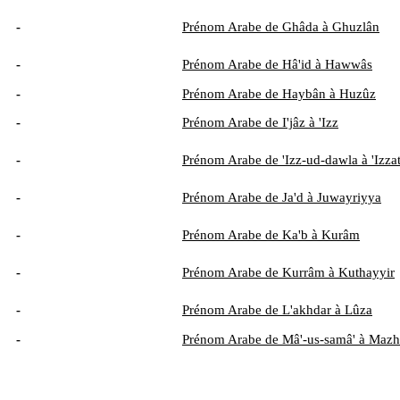
-
Prénom Arabe de Ghâda à Ghuzlân
-
Prénom Arabe de Hâ'id à Hawwâs
-
Prénom Arabe de Haybân à Huzûz
-
Prénom Arabe de I'jâz à 'Izz
-
Prénom Arabe de 'Izz-ud-dawla à 'Izza
-
Prénom Arabe de Ja'd à Juwayriyya
-
Prénom Arabe de Ka'b à Kurâm
-
Prénom Arabe de Kurrâm à Kuthayyir
-
Prénom Arabe de L'akhdar à Lûza
-
Prénom Arabe de Mâ'-us-samâ' à Mazh