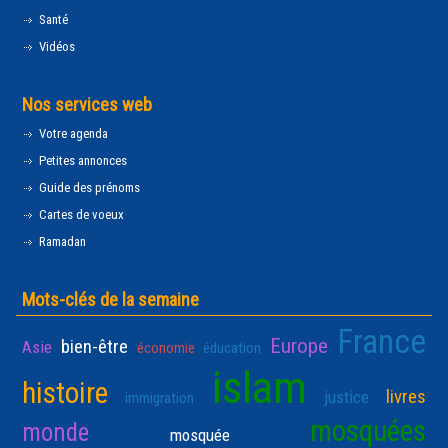
Santé
Vidéos
Nos services web
Votre agenda
Petites annonces
Guide des prénoms
Cartes de voeux
Ramadan
Mots-clés de la semaine
France
Europe
bien-être
Asie
économie
éducation
islam
histoire
livres
justice
immigration
mosquées
monde
mosquée