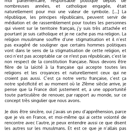
moi parlementaire, responsable politique depuis de
nombreuses années, et catholique engagée, était
naturellement pour moi une valeur de symbole. […] La
république, les principes républicains, peuvent servir de
médiation et de rassemblement pour toutes les personnes
qui vivent sur le territoire français, j’y suis très attachée et
pourtant je suis catholique et je ne cache pas ma religion. La
religion musulmane souffre d’une stigmatisation et il n’est
pas exagéré de souligner que certains hommes politiques
vont dans le sens de la stigmatisation de cette religion, et
ceci n’est pas acceptable car ce n'est pas républicain, c’est le
non respect de la constitution française. Nous devons être
fière de la laïcité à la française qui accepte toutes les
religions et les croyances et naturellement ceux qui ne
croient pas aussi. C’est ça notre vertu française, c’est ça
notre spécificité et au moment où le 21ème siècle arrive, je
pense que la France doit justement et, a une opportunité
toute particulière de renouer, par rapport au monde, sur ce
concept très singulier que nous avons.
Je dois être sincère, oui j’avais un peu d’appréhension, parce
que je vis en France, et moi-même qui ai cette volonté de
rencontre avec l’autre, je peux entendre aussi ce que disent
les autres sur les musulmans. Et est ce que je n’allais pas