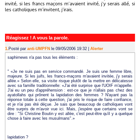
invité, si les francs maçons m’avaient invité, j’y serais allé, si
les catholiques m’invitent, j’irais.
Réagissez ! A vous la parole.
1.
Posté par
anti-UMPFN
le 09/05/2006 19:32
|
Alerter
saphirnews n'a pas tous les éléments :
" «Je ne suis pas en service commandé. Je suis une femme libre,
majeure. Si les juifs, les francs-maçons m'avaient invitée, j'y serais
allée.» Selon elle, sa visite risque plutôt de la mettre en délicatesse
avec sa famille traditionnelle: «J'ai été surprise que l'UOIF m'appelle.
J'ai eu un peu d'appréhension : est-ce que je n'allais pas chez des
ayatollahs qui prônent la lapidation des femmes ? N'ayant pas la
réponse totale à cette question, j'ai pris le risque de faire confiance,
et je n'ai pas été déçue. Je sais que beaucoup de catholiques vont
être surpris de m'avoir vue ici. Mais, j'espère que certains vont se
dire : "Si Christine Boutin y est allée, c'est peut-être qu'il y a quelque
chose à faire avec les musulmans".»
lapidation ?