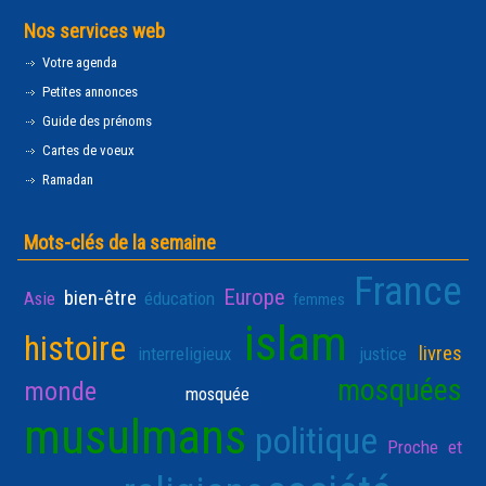
Nos services web
Votre agenda
Petites annonces
Guide des prénoms
Cartes de voeux
Ramadan
Mots-clés de la semaine
France
Europe
bien-être
Asie
éducation
femmes
islam
histoire
livres
interreligieux
justice
mosquées
monde
mosquée
musulmans
politique
Proche et