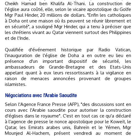
Cheikh Hamad ben Khalifa Al-Thani. La construction de
l'église aura coûté, elle, selon le vicaire apostolique du Golfe
Mgr Paul Hinder, 20 millions de dollars. "Enfin les catholiques
à Doha ont une maison où ils peuvent se réunir librement et
en sécurité", a souligné Mgr Hinder, qui a tenu à préciser que
les chrétiens vivant au Qatar viennent surtout des Philippines
et de l'Inde.
Qualifiée d'événement historique par Radio Vatican,
l'inauguration de l'église de Doha a en outre eu lieu en
présence d'un important dispositif de sécurité, les
ambassadeurs de Grande-Bretagne et des Etats-Unis
appelant quant à eux leurs ressortissants à la vigilance en
raison de menaces annoncées provenant de groupes
islamistes.
Négociations avec l'Arabie Saoudite
Selon l'Agence France Presse (AFP), "des discussions sont en
cours avec l'Arabie saoudite pour autoriser la construction
d'églises dans le royaume". C'est en tout cas ce qu'a déclaré
à l'agence de presse le nonce apostolique pour le Koweït, le
Qatar, les Emirats arabes unis, Bahreïn et le Yémen, Mgr
Mounjed Al-Hachem, présent vendredi au moment de