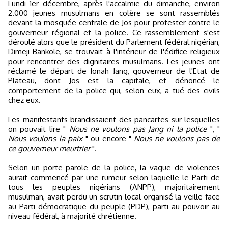
Lundi 1er décembre, après l'accalmie du dimanche, environ
2.000 jeunes musulmans en colère se sont rassemblés
devant la mosquée centrale de Jos pour protester contre le
gouverneur régional et la police. Ce rassemblement s'est
déroulé alors que le président du Parlement fédéral nigérian,
Dimeji Bankole, se trouvait à l'intérieur de l'édifice religieux
pour rencontrer des dignitaires musulmans. Les jeunes ont
réclamé le départ de Jonah Jang, gouverneur de l'Etat de
Plateau, dont Jos est la capitale, et dénoncé le
comportement de la police qui, selon eux, a tué des civils
chez eux.
Les manifestants brandissaient des pancartes sur lesquelles
on pouvait lire "
Nous ne voulons pas Jang ni la police
", "
Nous voulons la paix
" ou encore "
Nous ne voulons pas de
ce gouverneur meurtrier
".
Selon un porte-parole de la police, la vague de violences
aurait commencé par une rumeur selon laquelle le Parti de
tous les peuples nigérians (ANPP), majoritairement
musulman, avait perdu un scrutin local organisé la veille face
au Parti démocratique du peuple (PDP), parti au pouvoir au
niveau fédéral, à majorité chrétienne.