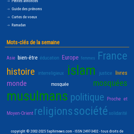
Petites annonces
Guide des prénoms
Cartes de voeux
Ramadan
Mots-clés de la semaine
France
Europe
bien-être
Asie
éducation
femmes
islam
histoire
livres
interreligieux
justice
mosquées
monde
mosquée
musulmans
politique
Proche et
société
religions
Moyen-Orient
solidarité
copyright © 2002-2025 Saphirnews.com - ISSN 2497-3432 - tous droits de