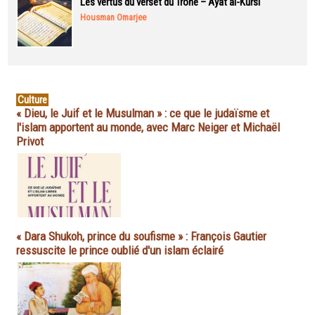
Les vertus du verset du Trône – Ayat al-Kursi
Housman Omarjee
Culture
« Dieu, le Juif et le Musulman » : ce que le judaïsme et
l'islam apportent au monde, avec Marc Neiger et Michaël
Privot
« Dara Shukoh, prince du soufisme » : François Gautier
ressuscite le prince oublié d'un islam éclairé