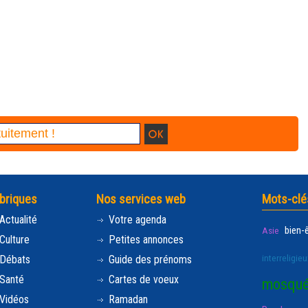
briques
Nos services web
Mots-clé
Actualité
Votre agenda
bien-
Asie
Culture
Petites annonces
interreligieu
Débats
Guide des prénoms
Santé
Cartes de voeux
mosqu
Vidéos
Ramadan