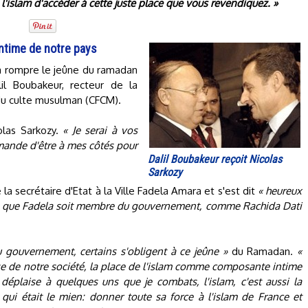
l'islam d'accéder à cette juste place que vous revendiquez. »
ntime de notre pays
 à rompre le jeûne du ramadan
l Boubakeur, recteur de la
du culte musulman (CFCM).
colas Sarkozy.
« Je serai à vos
mande d'être à mes côtés pour
Dalil Boubakeur reçoit Nicolas
Sarkozy
 la secrétaire d'Etat à la Ville Fadela Amara et s'est dit
« heureux
oi que Fadela soit membre du gouvernement, comme Rachida Dati
gouvernement, certains s'obligent à ce jeûne »
du Ramadan.
«
ase de notre société, la place de l'islam comme composante intime
 déplaise à quelques uns que je combats, l'islam, c'est aussi la
 qui était le mien: donner toute sa force à l'islam de France et