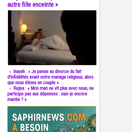
autre fille enceinte »
Inayah : « Je pense au divorce du fait
d’infidélités avant notre mariage religieux, alors
que nous étions en couple »
Rajiya : « Mon mari ne vit plus avec nous, ne
participe pas aux dépenses : suis-je encore
mariée ? »