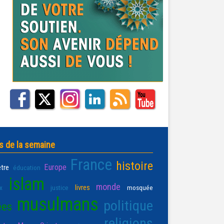
s de la semaine
France
histoire
Europe
être
éducation
islam
monde
livres
x
justice
mosquée
musulmans
politique
ées
religions