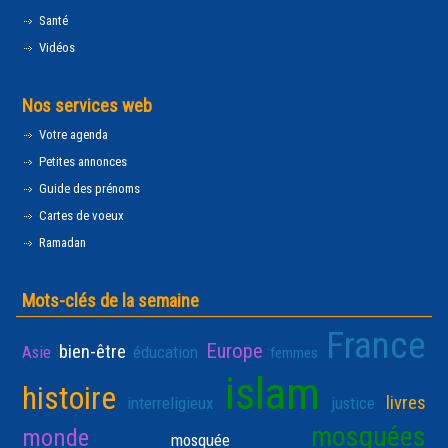
Santé
Vidéos
Nos services web
Votre agenda
Petites annonces
Guide des prénoms
Cartes de voeux
Ramadan
Mots-clés de la semaine
France
Europe
bien-être
Asie
éducation
femmes
islam
histoire
livres
interreligieux
justice
mosquées
monde
mosquée