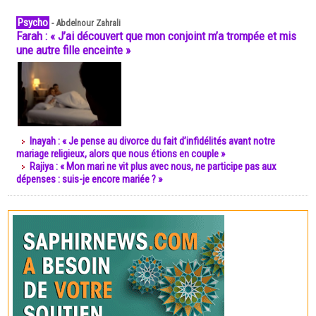
Psycho
-
Abdelnour Zahrali
Farah : « J’ai découvert que mon conjoint m’a trompée et mis
une autre fille enceinte »
Inayah : « Je pense au divorce du fait d’infidélités avant notre
mariage religieux, alors que nous étions en couple »
Rajiya : « Mon mari ne vit plus avec nous, ne participe pas aux
dépenses : suis-je encore mariée ? »