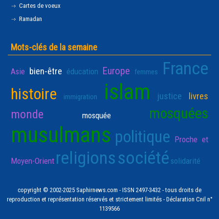
Cartes de voeux
Ramadan
Mots-clés de la semaine
France
Europe
bien-être
Asie
éducation
femmes
islam
histoire
justice
livres
immigration
mosquées
monde
mosquée
musulmans
politique
Proche et
religions
société
Moyen-Orient
solidarité
copyright © 2002-2025 Saphirnews.com - ISSN 2497-3432 - tous droits de
reproduction et représentation réservés et strictement limités - Déclaration Cnil n°
1139566