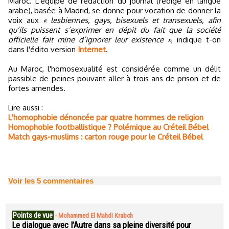
Maroc. L'équipe de rédaction du journal (rédigé en langue
arabe), basée à Madrid, se donne pour vocation de donner la
voix aux
« lesbiennes, gays, bisexuels et transexuels, afin
qu’ils puissent s’exprimer en dépit du fait que la société
officielle fait mine d’ignorer leur existence »
, indique t-on
dans l'édito version
Internet
.
Au Maroc, l'homosexualité est considérée comme un délit
passible de peines pouvant aller à trois ans de prison et de
fortes amendes.
Lire aussi :
L'homophobie dénoncée par quatre hommes de religion
Homophobie footballistique ? Polémique au Créteil Bébel
Match gays-muslims : carton rouge pour le Créteil Bébel
Voir les
5
commentaires
Points de vue
-
Mohammed El Mahdi Krabch
Le dialogue avec l’Autre dans sa pleine diversité pour