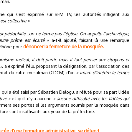
ulman.
e qui s'est exprimé sur BFM TV, les autorités infligent aux
est collective »
.
our pédophilie…on ne ferme pas l’église. On appelle l’archevêque,
utre prêtre est écarté »
, a-t-il ajouté, faisant là une remarque
dénoncer la fermeture de la mosquée.
-Rhône pour
lamisme radical, il doit partir, mais il faut penser aux citoyens et
 »
, a exprimé l'élu, proposant la désignation, par l'association des
ental du culte musulman (CDCM) d'un
« imam d'intérim le temps
ui a été saisi par Sébastien Delogu, a réfuté pour sa part l'idée
tive »
et qu'il n'y a aucune
« aucune difficulté avec les fidèles qui
rmera ses portes si les arguments soumis par la mosquée dans
ure sont insuffisants aux yeux de la préfecture.
acée d'une fermeture administrative, se défend