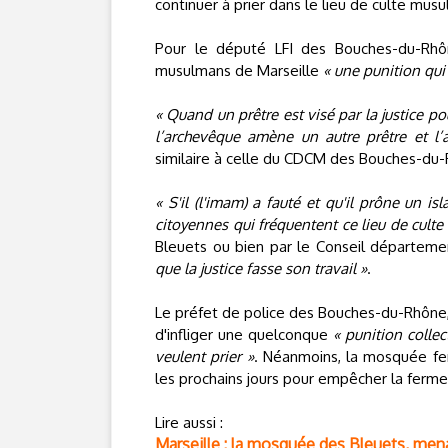
continuer à prier dans le lieu de culte mus
Pour le député LFI des Bouches-du-Rhôn
musulmans de Marseille
« une punition qui 
« Quand un prêtre est visé par la justice p
l’archevêque amène un autre prêtre et l’a
similaire à celle du CDCM des Bouches-du
« S'il (l'imam) a fauté et qu'il prône un is
citoyennes qui fréquentent ce lieu de culte
Bleuets ou bien par le Conseil départem
que la justice fasse son travail »
.
Le préfet de police des Bouches-du-Rhône, q
d'infliger une quelconque
« punition collec
veulent prier »
. Néanmoins, la mosquée fe
les prochains jours pour empêcher la fermet
Lire aussi :
Marseille : la mosquée des Bleuets, men