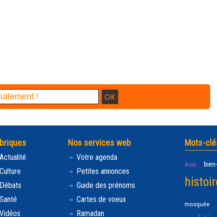
briques
Nos services web
Mots-clé
Actualité
Votre agenda
bien
Asie
Culture
Petites annonces
histoir
Débats
Guide des prénoms
Santé
Cartes de voeux
mosquée
Vidéos
Ramadan