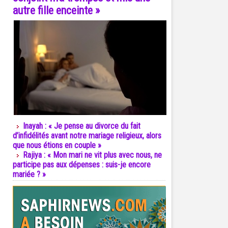
autre fille enceinte »
Inayah : « Je pense au divorce du fait
d’infidélités avant notre mariage religieux, alors
que nous étions en couple »
Rajiya : « Mon mari ne vit plus avec nous, ne
participe pas aux dépenses : suis-je encore
mariée ? »