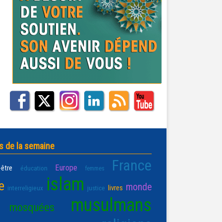
s de la semaine
France
Europe
-être
éducation
femmes
islam
e
monde
livres
interreligieux
justice
musulmans
mosquées