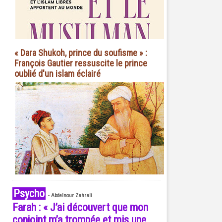
« Dara Shukoh, prince du soufisme » :
François Gautier ressuscite le prince
oublié d'un islam éclairé
Psycho
-
Abdelnour Zahrali
Farah : « J’ai découvert que mon
conjoint m’a trompée et mis une