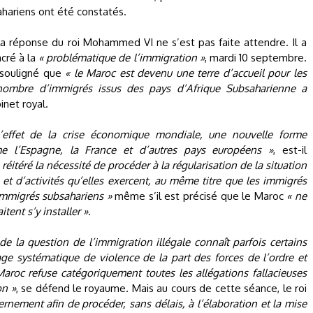
ahariens ont été constatés.
la réponse du roi Mohammed VI ne s’est pas faite attendre. Il a
acré à la
« problématique de l’immigration »
, mardi 10 septembre.
a souligné que
« le Maroc est devenu une terre d’accueil pour les
 le nombre d’immigrés issus des pays d’Afrique Subsaharienne a
net royal.
effet de la crise économique mondiale, une nouvelle forme
 l’Espagne, la France et d’autres pays européens »
, est-il
 réitéré la nécessité de procéder à la régularisation de la situation
t d’activités qu’elles exercent, au même titre que les immigrés
 immigrés subsahariens »
même s’il est précisé que le Maroc
« ne
itent s’y installer »
.
 de la question de l’immigration illégale connaît parfois certains
sage systématique de violence de la part des forces de l’ordre et
aroc refuse catégoriquement toutes les allégations fallacieuses
on »
, se défend le royaume. Mais au cours de cette séance, le roi
rnement afin de procéder, sans délais, à l’élaboration et la mise