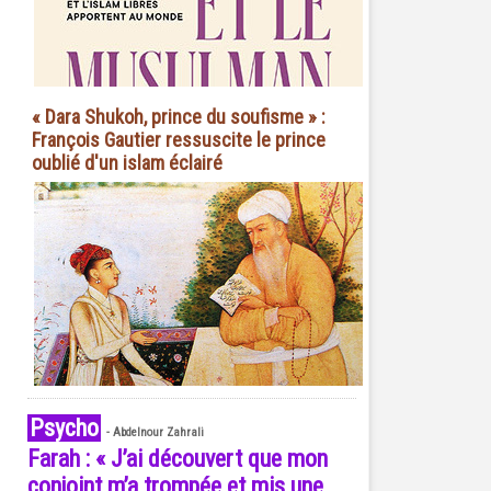
« Dara Shukoh, prince du soufisme » :
François Gautier ressuscite le prince
oublié d'un islam éclairé
Psycho
-
Abdelnour Zahrali
Farah : « J’ai découvert que mon
conjoint m’a trompée et mis une