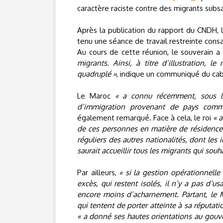
caractère raciste contre des migrants subs
Après la publication du rapport du CNDH, 
tenu une séance de travail restreinte cons
Au cours de cette réunion, le souverain 
migrants. Ainsi, à titre d’illustration,
quadruplé »
, indique un communiqué du cabi
Le Maroc
« a connu récemment, sous l’
d’immigration provenant de pays comme
également remarqué. Face à cela, le roi
« a
de ces personnes en matière de résidence e
réguliers des autres nationalités, dont les
saurait accueillir tous les migrants qui souha
Par ailleurs,
« si la gestion opérationnelle
excès, qui restent isolés, il n’y a pas d’u
encore moins d’acharnement. Partant, le M
qui tentent de porter atteinte à sa réputati
« a donné ses hautes orientations au gouve