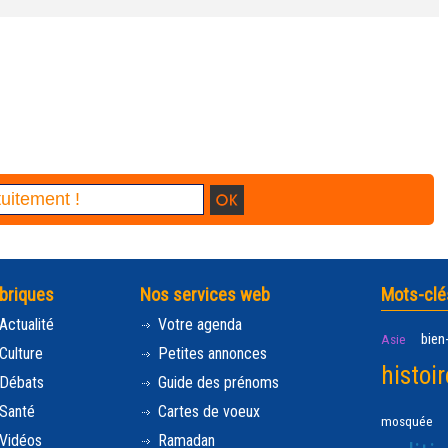
briques
Nos services web
Mots-clé
Actualité
Votre agenda
bien
Asie
Culture
Petites annonces
histoir
Débats
Guide des prénoms
Santé
Cartes de voeux
mosquée
Vidéos
Ramadan