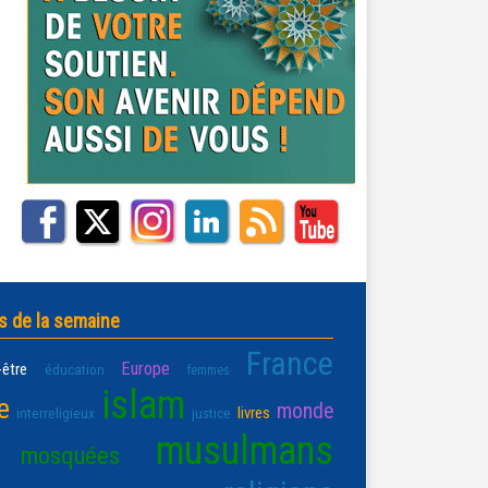
s de la semaine
France
Europe
-être
éducation
femmes
islam
e
monde
livres
interreligieux
justice
musulmans
mosquées