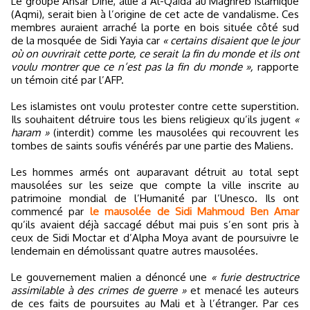
Le groupe Ansar Dine, allié à Al-Qaïda au Maghreb islamique
(Aqmi), serait bien à l’origine de cet acte de vandalisme. Ces
membres auraient arraché la porte en bois située côté sud
de la mosquée de Sidi Yayia car
« certains disaient que le jour
où on ouvrirait cette porte, ce serait la fin du monde et ils ont
voulu montrer que ce n’est pas la fin du monde »,
rapporte
un témoin cité par l’AFP.
Les islamistes ont voulu protester contre cette superstition.
Ils souhaitent détruire tous les biens religieux qu’ils jugent
«
haram »
(interdit) comme les mausolées qui recouvrent les
tombes de saints soufis vénérés par une partie des Maliens.
Les hommes armés ont auparavant détruit au total sept
mausolées sur les seize que compte la ville inscrite au
patrimoine mondial de l’Humanité par l’Unesco. Ils ont
commencé par
le mausolée de Sidi Mahmoud Ben Amar
qu’ils avaient déjà saccagé début mai puis s’en sont pris à
ceux de Sidi Moctar et d’Alpha Moya avant de poursuivre le
lendemain en démolissant quatre autres mausolées.
Le gouvernement malien a dénoncé une
« furie destructrice
assimilable à des crimes de guerre »
et menacé les auteurs
de ces faits de poursuites au Mali et à l’étranger. Par ces