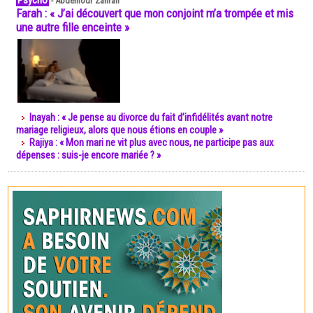
Psycho
-
Abdelnour Zahrali
Farah : « J’ai découvert que mon conjoint m’a trompée et mis
une autre fille enceinte »
Inayah : « Je pense au divorce du fait d’infidélités avant notre
mariage religieux, alors que nous étions en couple »
Rajiya : « Mon mari ne vit plus avec nous, ne participe pas aux
dépenses : suis-je encore mariée ? »