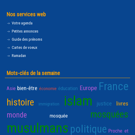
Nos services web
Votre agenda
Petites annonces
Guide des prénoms
Cartes de voeux
Ramadan
Mots-clés de la semaine
France
Europe
bien-être
Asie
éducation
économie
islam
histoire
justice
livres
immigration
mosquées
monde
mosquée
musulmans
politique
Proche et