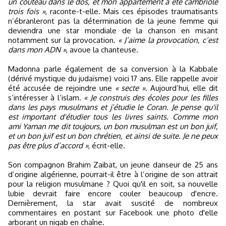
un couteau dans le dos, et mon appartement a été cambriolé
trois fois »
, raconte-t-elle. Mais ces épisodes traumatisants
n’ébranleront pas la détermination de la jeune femme qui
deviendra une star mondiale de la chanson en misant
notamment sur la provocation.
« J’aime la provocation, c’est
dans mon ADN »
, avoue la chanteuse.
Madonna parle également de sa conversion à la Kabbale
(dérivé mystique du judaïsme) voici 17 ans. Elle rappelle avoir
été accusée de rejoindre une
« secte »
. Aujourd’hui, elle dit
s’intéresser à l’islam.
« Je construis des écoles pour les filles
dans les pays musulmans et j’étudie le Coran. Je pense qu'il
est important d'étudier tous les livres saints. Comme mon
ami Yaman me dit toujours, un bon musulman est un bon juif,
et un bon juif est un bon chrétien, et ainsi de suite. Je ne peux
pas être plus d’accord »
, écrit-elle.
Son compagnon Brahim Zaibat, un jeune danseur de 25 ans
d’origine algérienne, pourrait-il être à l’origine de son attrait
pour la religion musulmane ? Quoi qu'il en soit, sa nouvelle
lubie devrait faire encore couler beaucoup d'encre.
Dernièrement, la star avait suscité de nombreux
commentaires en postant sur Facebook une photo d'elle
arborant un niqab en chaîne.