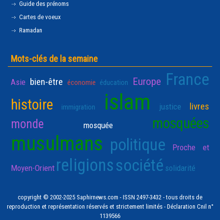
Guide des prénoms
Cartes de voeux
Ramadan
Mots-clés de la semaine
France
Europe
bien-être
Asie
économie
éducation
islam
histoire
livres
justice
immigration
mosquées
monde
mosquée
musulmans
politique
Proche et
religions
société
Moyen-Orient
solidarité
copyright © 2002-2025 Saphirnews.com - ISSN 2497-3432 - tous droits de
reproduction et représentation réservés et strictement limités - Déclaration Cnil n°
1139566