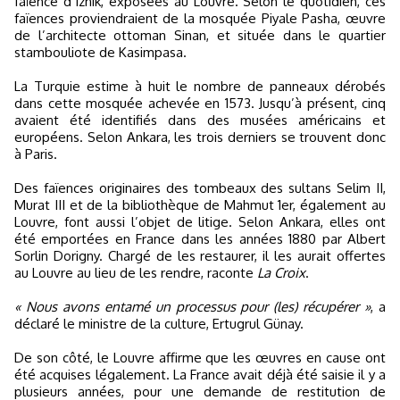
faïence d’Iznik, exposées au Louvre. Selon le quotidien, ces
faïences proviendraient de la mosquée Piyale Pasha, œuvre
de l’architecte ottoman Sinan, et située dans le quartier
stambouliote de Kasimpasa.
La Turquie estime à huit le nombre de panneaux dérobés
dans cette mosquée achevée en 1573. Jusqu’à présent, cinq
avaient été identifiés dans des musées américains et
européens. Selon Ankara, les trois derniers se trouvent donc
à Paris.
Des faïences originaires des tombeaux des sultans Selim II,
Murat III et de la bibliothèque de Mahmut 1er, également au
Louvre, font aussi l’objet de litige. Selon Ankara, elles ont
été emportées en France dans les années 1880 par Albert
Sorlin Dorigny. Chargé de les restaurer, il les aurait offertes
au Louvre au lieu de les rendre, raconte
La Croix
.
« Nous avons entamé un processus pour (les) récupérer »
, a
déclaré le ministre de la culture, Ertugrul Günay.
De son côté, le Louvre affirme que les œuvres en cause ont
été acquises légalement. La France avait déjà été saisie il y a
plusieurs années, pour une demande de restitution de