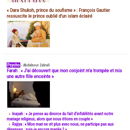
« Dara Shukoh, prince du soufisme » : François Gautier
ressuscite le prince oublié d'un islam éclairé
Psycho
-
Abdelnour Zahrali
Farah : « J’ai découvert que mon conjoint m’a trompée et mis
une autre fille enceinte »
Inayah : « Je pense au divorce du fait d’infidélités avant notre
mariage religieux, alors que nous étions en couple »
Rajiya : « Mon mari ne vit plus avec nous, ne participe pas aux
dépenses : suis-je encore mariée ? »