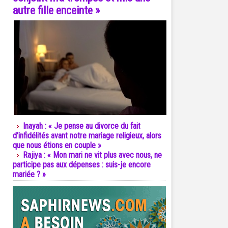
autre fille enceinte »
Inayah : « Je pense au divorce du fait
d’infidélités avant notre mariage religieux, alors
que nous étions en couple »
Rajiya : « Mon mari ne vit plus avec nous, ne
participe pas aux dépenses : suis-je encore
mariée ? »