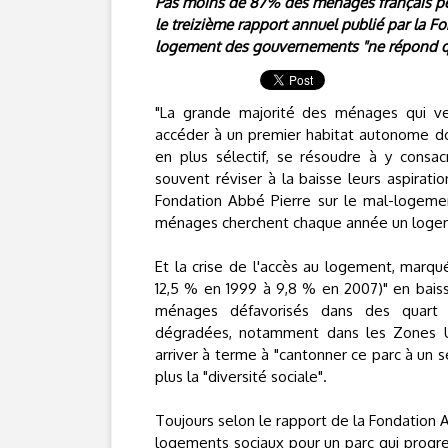
Pas moins de 87% des ménages français pens
le treizième rapport annuel publié par la F
logement des gouvernements "ne répond que
"La grande majorité des ménages qui v
accéder à un premier habitat autonome doi
en plus sélectif, se résoudre à y consac
souvent réviser à la baisse leurs aspirati
Fondation Abbé Pierre sur le mal-logemen
ménages cherchent chaque année un loge
Et la crise de l'accès au logement, marqu
12,5 % en 1999 à 9,8 % en 2007)" en baiss
ménages défavorisés dans des quart i
dégradées, notamment dans les Zones Urb
arriver à terme à "cantonner ce parc à un 
plus la "diversité sociale".
Toujours selon le rapport de la Fondation A
logements sociaux pour un parc qui progr