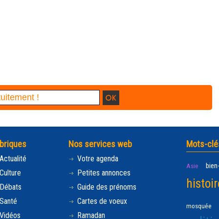
briques
Nos services web
Mots-clé
Actualité
Votre agenda
bien
Asie
Culture
Petites annonces
histoir
Débats
Guide des prénoms
Santé
Cartes de voeux
mosquée
Vidéos
Ramadan