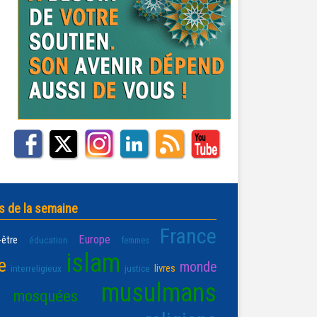
s de la semaine
France
Europe
-être
éducation
femmes
islam
e
monde
livres
interreligieux
justice
musulmans
mosquées