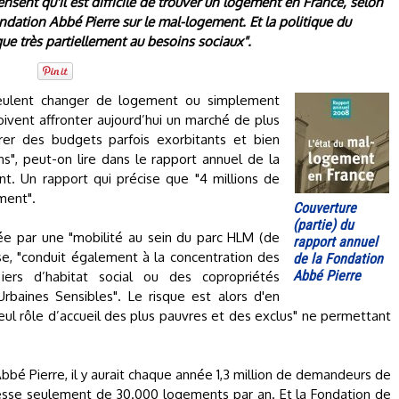
ent qu'il est difficile de trouver un logement en France, selon
ondation Abbé Pierre sur le mal-logement. Et la politique du
 très partiellement au besoins sociaux".
eulent changer de logement ou simplement
vent affronter aujourd’hui un marché de plus
rer des budgets parfois exorbitants et bien
ons", peut-on lire dans le rapport annuel de la
t. Un rapport qui précise que "4 millions de
ment".
Couverture
(partie) du
ée par une "mobilité au sein du parc HLM (de
rapport annuel
e, "conduit également à la concentration des
de la Fondation
Abbé Pierre
ers d’habitat social ou des copropriétés
aines Sensibles". Le risque est alors d'en
seul rôle d’accueil des plus pauvres et des exclus" ne permettant
bbé Pierre, il y aurait chaque année 1,3 million de demandeurs de
esse seulement de 30.000 logements par an. Et la Fondation de