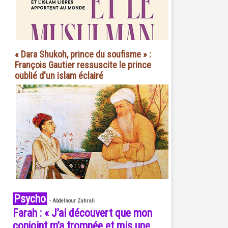
« Dara Shukoh, prince du soufisme » :
François Gautier ressuscite le prince
oublié d'un islam éclairé
Psycho
-
Abdelnour Zahrali
Farah : « J’ai découvert que mon
conjoint m’a trompée et mis une