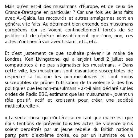
Mais qu’en est-il des musulmans d’Europe, et de ceux de
Grande-Bretagne en particulier ? Car une fois les liens faits
avec Al-Qaida, les raccourcis et autres amalgames sont en
général vite faits. Au détriment bien entendu des musulmans
européens qui se voient continuellement forcés de se
justifier et de répéter inlassablement que ‘non, non, ces
actes n’ont rien à voir avec l’islam’, etc., etc.
Et c’est justement ce que souhaite prévenir le maire de
Londres, Ken Livingstone, qui a enjoint lundi 2 juillet ses
compatriotes à ne pas stigmatiser les musulmans. « Dans
cette ville, les musulmans sont davantage susceptibles de
respecter la loi que les non-musulmans et sont moins
susceptibles de prôner l'utilisation de la violence à des fins
politiques que les non-musulmans » a-t-il ainsi déclaré sur les
ondes de Radio BBC, estimant que les musulmans « jouent un
rôle positif, actif et croissant pour créer une société
multiculturelle ».
« La seule chose qui m'intéresse en tant que maire est que
nous tentions de prévenir tous les actes de violence qu'ils
soient perpétrés par un jeune rebelle du British national
party, parti d’extrême droite, ou par un islamiste ou un