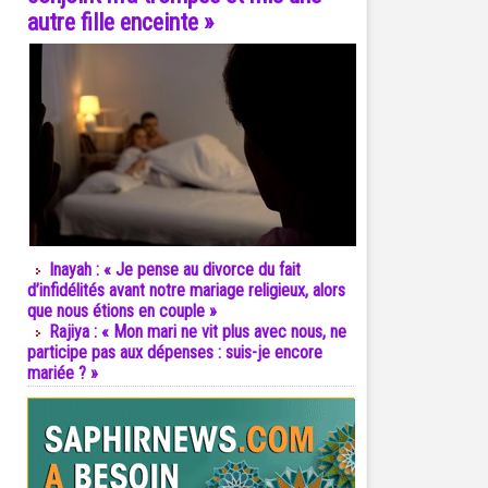
autre fille enceinte »
Inayah : « Je pense au divorce du fait
d’infidélités avant notre mariage religieux, alors
que nous étions en couple »
Rajiya : « Mon mari ne vit plus avec nous, ne
participe pas aux dépenses : suis-je encore
mariée ? »