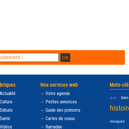
briques
Nos services web
Mots-clé
Actualité
Votre agenda
bien
Asie
Culture
Petites annonces
histoir
Débats
Guide des prénoms
Santé
Cartes de voeux
mosquée
Vidéos
Ramadan