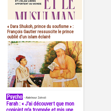
« Dara Shukoh, prince du soufisme » :
François Gautier ressuscite le prince
oublié d'un islam éclairé
Psycho
-
Abdelnour Zahrali
Farah : « J’ai découvert que mon
conjoint m’a trompée et mis une