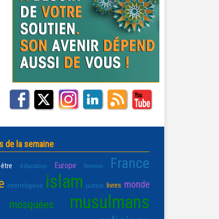
s de la semaine
France
Europe
-être
éducation
femmes
islam
e
monde
livres
interreligieux
justice
musulmans
mosquées