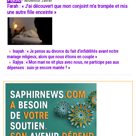
Psycho
-
Abdelnour Zahrali
Farah : « J’ai découvert que mon conjoint m’a trompée et mis
une autre fille enceinte »
Inayah : « Je pense au divorce du fait d’infidélités avant notre
mariage religieux, alors que nous étions en couple »
Rajiya : « Mon mari ne vit plus avec nous, ne participe pas aux
dépenses : suis-je encore mariée ? »