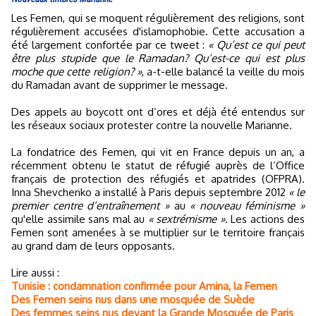
Les Femen, qui se moquent régulièrement des religions, sont
régulièrement accusées d'islamophobie. Cette accusation a
été largement confortée par ce tweet :
« Qu’est ce qui peut
être plus stupide que le Ramadan? Qu’est-ce qui est plus
moche que cette religion? »
, a-t-elle balancé la veille du mois
du Ramadan avant de supprimer le message.
Des appels au boycott ont d’ores et déjà été entendus sur
les réseaux sociaux protester contre la nouvelle Marianne.
La fondatrice des Femen, qui vit en France depuis un an, a
récemment obtenu le statut de réfugié auprès de l’Office
français de protection des réfugiés et apatrides (OFPRA).
Inna Shevchenko a installé à Paris depuis septembre 2012
« le
premier centre d’entraînement »
au
« nouveau féminisme »
qu'elle assimile sans mal au
« sextrémisme »
. Les actions des
Femen sont amenées à se multiplier sur le territoire français
au grand dam de leurs opposants.
Lire aussi :
Tunisie : condamnation confirmée pour Amina, la Femen
Des Femen seins nus dans une mosquée de Suède
Des femmes seins nus devant la Grande Mosquée de Paris