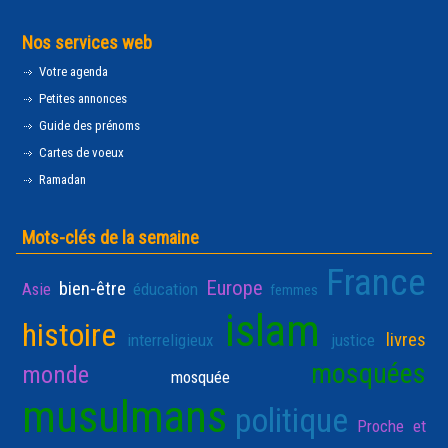
Nos services web
Votre agenda
Petites annonces
Guide des prénoms
Cartes de voeux
Ramadan
Mots-clés de la semaine
France
Europe
bien-être
Asie
éducation
femmes
islam
histoire
livres
interreligieux
justice
mosquées
monde
mosquée
musulmans
politique
Proche et