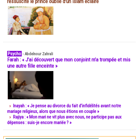
ressuscite le prince oublié d'un islam éclairé
Psycho
-
Abdelnour Zahrali
Farah : « J’ai découvert que mon conjoint m’a trompée et mis
une autre fille enceinte »
Inayah : « Je pense au divorce du fait d’infidélités avant notre
mariage religieux, alors que nous étions en couple »
Rajiya : « Mon mari ne vit plus avec nous, ne participe pas aux
dépenses : suis-je encore mariée ? »