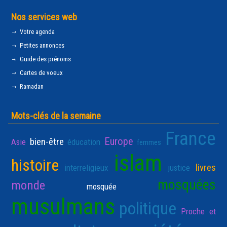
Nos services web
Votre agenda
Petites annonces
Guide des prénoms
Cartes de voeux
Ramadan
Mots-clés de la semaine
France
Europe
bien-être
Asie
éducation
femmes
islam
histoire
livres
interreligieux
justice
mosquées
monde
mosquée
musulmans
politique
Proche et