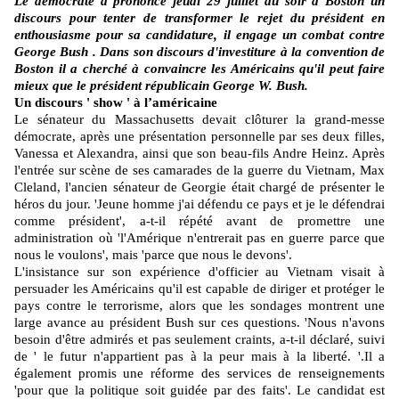
Le démocrate a prononcé jeudi 29 juillet au soir à Boston un
discours pour tenter de transformer le rejet du président en
enthousiasme pour sa candidature, il engage un combat contre
George Bush . Dans son discours d'investiture à la convention de
Boston il a cherché à convaincre les Américains qu'il peut faire
mieux que le président républicain George W. Bush.
Un discours ' show ' à l’américaine
Le sénateur du Massachusetts devait clôturer la grand-messe
démocrate, après une présentation personnelle par ses deux filles,
Vanessa et Alexandra, ainsi que son beau-fils Andre Heinz. Après
l'entrée sur scène de ses camarades de la guerre du Vietnam, Max
Cleland, l'ancien sénateur de Georgie était chargé de présenter le
héros du jour. 'Jeune homme j'ai défendu ce pays et je le défendrai
comme président', a-t-il répété avant de promettre une
administration où 'l'Amérique n'entrerait pas en guerre parce que
nous le voulons', mais 'parce que nous le devons'.
L'insistance sur son expérience d'officier au Vietnam visait à
persuader les Américains qu'il est capable de diriger et protéger le
pays contre le terrorisme, alors que les sondages montrent une
large avance au président Bush sur ces questions. 'Nous n'avons
besoin d'être admirés et pas seulement craints, a-t-il déclaré, suivi
de ' le futur n'appartient pas à la peur mais à la liberté. '.Il a
également promis une réforme des services de renseignements
'pour que la politique soit guidée par des faits'. Le candidat est