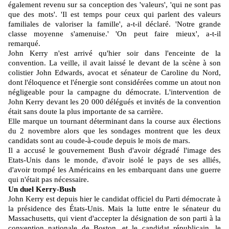
également revenu sur sa conception des 'valeurs', 'qui ne sont pas
que des mots'. 'Il est temps pour ceux qui parlent des valeurs
familiales de valoriser la famille', a-t-il déclaré. 'Notre grande
classe moyenne s'amenuise.' 'On peut faire mieux', a-t-il
remarqué.
John Kerry n'est arrivé qu'hier soir dans l'enceinte de la
convention. La veille, il avait laissé le devant de la scène à son
colistier John Edwards, avocat et sénateur de Caroline du Nord,
dont l'éloquence et l'énergie sont considérées comme un atout non
négligeable pour la campagne du démocrate. L'intervention de
John Kerry devant les 20 000 délégués et invités de la convention
était sans doute la plus importante de sa carrière.
Elle marque un tournant déterminant dans la course aux élections
du 2 novembre alors que les sondages montrent que les deux
candidats sont au coude-à-coude depuis le mois de mars.
Il a accusé le gouvernement Bush d'avoir dégradé l'image des
Etats-Unis dans le monde, d'avoir isolé le pays de ses alliés,
d'avoir trompé les Américains en les embarquant dans une guerre
qui n'était pas nécessaire.
Un duel Kerry-Bush
John Kerry est depuis hier le candidat officiel du Parti démocrate à
la présidence des États-Unis. Mais la lutte entre le sénateur du
Massachusetts, qui vient d'accepter la désignation de son parti à la
convention nationale de Boston, et le candidat républicain, le