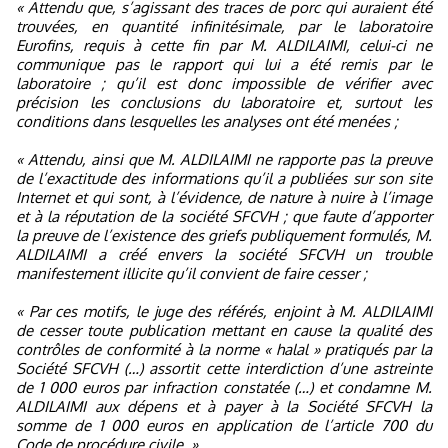
« Attendu que, s’agissant des traces de porc qui auraient été
trouvées, en quantité infinitésimale, par le laboratoire
Eurofins, requis à cette fin par M. ALDILAIMI, celui-ci ne
communique pas le rapport qui lui a été remis par le
laboratoire ; qu’il est donc impossible de vérifier avec
précision les conclusions du laboratoire et, surtout les
conditions dans lesquelles les analyses ont été menées ;
« Attendu, ainsi que M. ALDILAIMI ne rapporte pas la preuve
de l’exactitude des informations qu’il a publiées sur son site
Internet et qui sont, à l’évidence, de nature à nuire à l’image
et à la réputation de la société SFCVH ; que faute d’apporter
la preuve de l’existence des griefs publiquement formulés, M.
ALDILAIMI a créé envers la société SFCVH un trouble
manifestement illicite qu’il convient de faire cesser ;
« Par ces motifs, le juge des référés, enjoint à M. ALDILAIMI
de cesser toute publication mettant en cause la qualité des
contrôles de conformité à la norme « halal » pratiqués par la
Société SFCVH (…) assortit cette interdiction d’une astreinte
de 1 000 euros par infraction constatée (…) et condamne M.
ALDILAIMI aux dépens et à payer à la Société SFCVH la
somme de 1 000 euros en application de l’article 700 du
Code de procédure civile. »