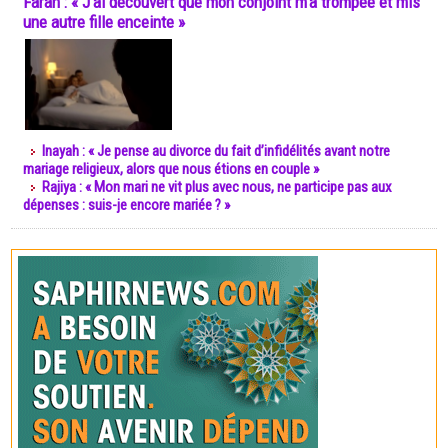
Farah : « J’ai découvert que mon conjoint m’a trompée et mis
une autre fille enceinte »
Inayah : « Je pense au divorce du fait d’infidélités avant notre
mariage religieux, alors que nous étions en couple »
Rajiya : « Mon mari ne vit plus avec nous, ne participe pas aux
dépenses : suis-je encore mariée ? »