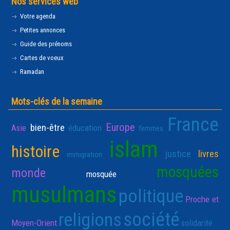
Nos services web
Votre agenda
Petites annonces
Guide des prénoms
Cartes de voeux
Ramadan
Mots-clés de la semaine
France
Europe
bien-être
Asie
éducation
femmes
islam
histoire
justice
livres
immigration
mosquées
monde
mosquée
musulmans
politique
Proche et
société
religions
Moyen-Orient
solidarité