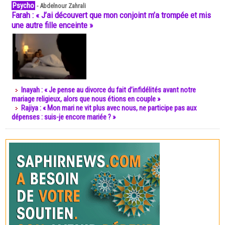
Psycho
-
Abdelnour Zahrali
Farah : « J’ai découvert que mon conjoint m’a trompée et mis
une autre fille enceinte »
Inayah : « Je pense au divorce du fait d’infidélités avant notre
mariage religieux, alors que nous étions en couple »
Rajiya : « Mon mari ne vit plus avec nous, ne participe pas aux
dépenses : suis-je encore mariée ? »