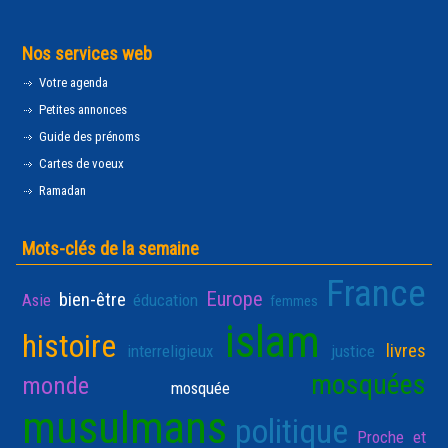
Nos services web
Votre agenda
Petites annonces
Guide des prénoms
Cartes de voeux
Ramadan
Mots-clés de la semaine
France
Europe
bien-être
Asie
éducation
femmes
islam
histoire
livres
interreligieux
justice
mosquées
monde
mosquée
musulmans
politique
Proche et