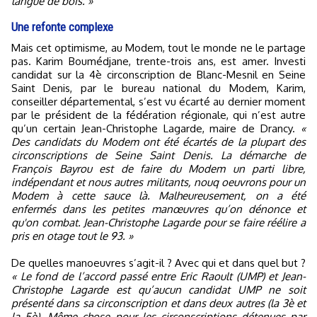
langue de bois. »
Une refonte complexe
Mais cet optimisme, au Modem, tout le monde ne le partage
pas. Karim Boumédjane, trente-trois ans, est amer. Investi
candidat sur la 4è circonscription de Blanc-Mesnil en Seine
Saint Denis, par le bureau national du Modem, Karim,
conseiller départemental, s’est vu écarté au dernier moment
par le président de la fédération régionale, qui n’est autre
qu’un certain Jean-Christophe Lagarde, maire de Drancy.
«
Des candidats du Modem ont été écartés de la plupart des
circonscriptions de Seine Saint Denis. La démarche de
François Bayrou est de faire du Modem un parti libre,
indépendant et nous autres militants, nouq oeuvrons pour un
Modem à cette sauce là. Malheureusement, on a été
enfermés dans les petites manœuvres qu’on dénonce et
qu'on combat. Jean-Christophe Lagarde pour se faire réélire a
pris en otage tout le 93. »
De quelles manoeuvres s’agit-il ? Avec qui et dans quel but ?
« Le fond de l’accord passé entre Eric Raoult (UMP) et Jean-
Christophe Lagarde est qu’aucun candidat UMP ne soit
présenté dans sa circonscription et dans deux autres (la 3è et
la 5è). Même chose pour les circonscriptions détenues par