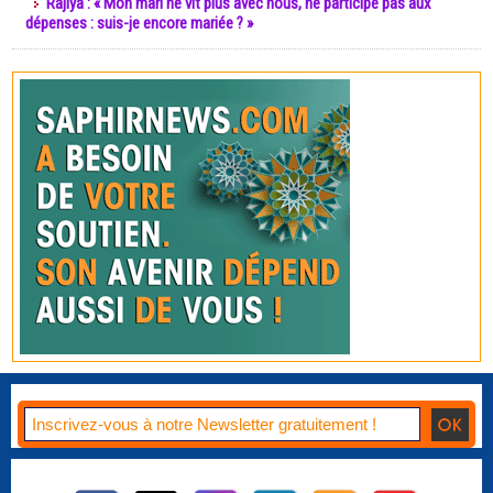
Rajiya : « Mon mari ne vit plus avec nous, ne participe pas aux
dépenses : suis-je encore mariée ? »