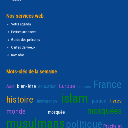
Nos services web
Votre agenda
Petites annonces
Guide des prénoms
Cartes de voeux
Ramadan
Mots-clés de la semaine
France
Europe
bien-être
Asie
éducation
femmes
islam
histoire
justice
livres
immigration
mosquées
monde
mosquée
musulmans
politique
Proche et