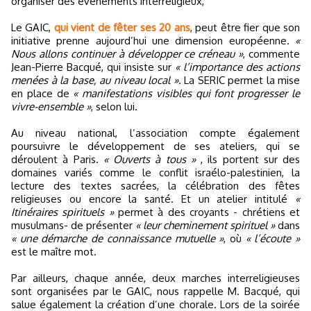
organiser des événements interreligieux,
Le GAIC,
qui vient de fêter ses 20 ans
, peut être fier que son
initiative prenne aujourd’hui une dimension européenne.
«
Nous allons continuer à développer ce créneau »
, commente
Jean-Pierre Bacqué, qui insiste sur
« l’importance des actions
menées à la base, au niveau local »
. La SERIC permet la mise
en place de
« manifestations visibles qui font progresser le
vivre-ensemble »
, selon lui.
Au niveau national, l’association compte également
poursuivre le développement de ses ateliers, qui se
déroulent à Paris.
« Ouverts à tous »
, ils portent sur des
domaines variés comme le conflit israélo-palestinien, la
lecture des textes sacrées, la célébration des fêtes
religieuses ou encore la santé. Et un atelier intitulé
«
Itinéraires spirituels »
permet à des croyants - chrétiens et
musulmans- de présenter
« leur cheminement spirituel »
dans
« une démarche de connaissance mutuelle »
, où
« l’écoute »
est le maître mot.
Par ailleurs, chaque année, deux marches interreligieuses
sont organisées par le GAIC, nous rappelle M. Bacqué, qui
salue également la création d’une chorale. Lors de la soirée