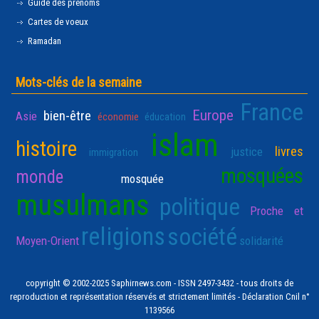
Guide des prénoms
Cartes de voeux
Ramadan
Mots-clés de la semaine
France
Europe
bien-être
Asie
économie
éducation
islam
histoire
livres
justice
immigration
mosquées
monde
mosquée
musulmans
politique
Proche et
religions
société
Moyen-Orient
solidarité
copyright © 2002-2025 Saphirnews.com - ISSN 2497-3432 - tous droits de
reproduction et représentation réservés et strictement limités - Déclaration Cnil n°
1139566