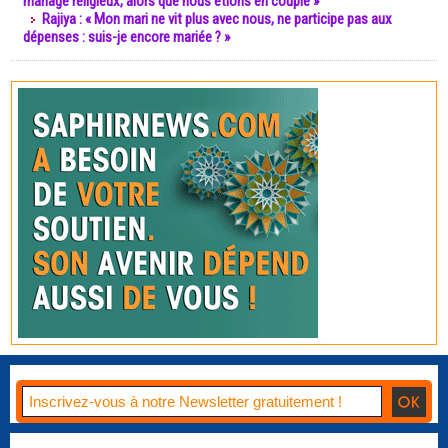
mariage religieux, alors que nous étions en couple »
Rajiya : « Mon mari ne vit plus avec nous, ne participe pas aux
dépenses : suis-je encore mariée ? »