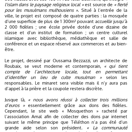
l'islam dans le paysage religieux local »
est source de
« fierté
pour les musulmans mulhousiens »
. Situé à l’entrée de la
ville, le projet est composé de quatre parties : la mosquée
d’une superficie de plus de 1 300m² pouvant accueillir jusqu’à
2 000 fidèles ; une école privée dotée d’une dizaine de
classe et d’un institut de formation ; un centre culturel
islamique avec bibliothèque, médiathèque et salle de
conférence et un espace réservé aux commerces et au bien-
être.
Le projet, dessiné par Oussama Bezzazzi, un architecte de
Roubaix, se veut moderne et contemporain,
« qui tient
compte de l’architecture locale, tout en permettant
d’identifier un lieu de culte musulman »
selon les
responsables. Le minaret sera visible mais il n’y aura pas
d’appel à la prière et la coupole restera discrète.
Jusque là,
« nous avons réussi à collecter trois millions
d’euros »
essentiellement grâce aux dons des fidèles.
Cependant, le site web « Mosquethon » racheté par
l’association Amal afin de collecter des dons par internet
suivant le même principe que Téléthon n’a pas été d’un
grande aide selon son président.
« La communauté