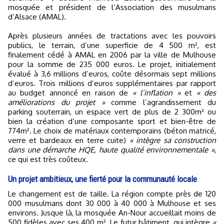
mosquée et président de l’Association des musulmans
d’Alsace (AMAL).
Après plusieurs années de tractations avec les pouvoirs
publics, le terrain, d’une superficie de 4 500 m², est
finalement cédé à AMAL en 2006 par la ville de Mulhouse
pour la somme de 235 000 euros. Le projet, initialement
évalué à 3,6 millions d’euros, coûte désormais sept millions
d’euros. Trois millions d’euros supplémentaires par rapport
au budget annoncé en raison de
« l’inflation »
et
« des
améliorations du projet »
comme l’agrandissement du
parking souterrain, un espace vert de plus de 2 300m² ou
bien la création d’une composante sport et bien-être de
774m². Le choix de matériaux contemporains (béton matricé,
verre et bardeaux en terre cuite)
« intègre sa construction
dans une démarche HQE, haute qualité environnementale »
,
ce qui est très coûteux.
Un projet ambitieux, une fierté pour la communauté locale
Le changement est de taille. La région compte près de 120
000 musulmans dont 30 000 à 40 000 à Mulhouse et ses
environs. Jusque là, la mosquée An-Nour accueillait moins de
500 fidèles avec ses 400 m². Le futur bâtiment, qui intègre
«