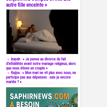
autre fille enceinte »
Inayah : « Je pense au divorce du fait
d’infidélités avant notre mariage religieux, alors
que nous étions en couple »
Rajiya : « Mon mari ne vit plus avec nous, ne
participe pas aux dépenses : suis-je encore
mariée ? »