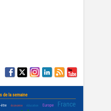
s de la semaine
France
Europe
-être
économie
éducation