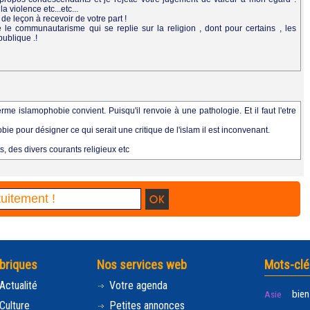
a violence etc...etc...
 de leçon à recevoir de votre part !
te le communautarisme qui se replie sur la religion , dont pour certains , les
publique .!
me islamophobie convient. Puisqu'il renvoie à une pathologie. Et il faut l'etre
bie pour désigner ce qui serait une critique de l'islam il est inconvenant.
, des divers courants religieux etc
briques
Nos services web
Mots-clé
Actualité
Votre agenda
bien
Asie
Culture
Petites annonces