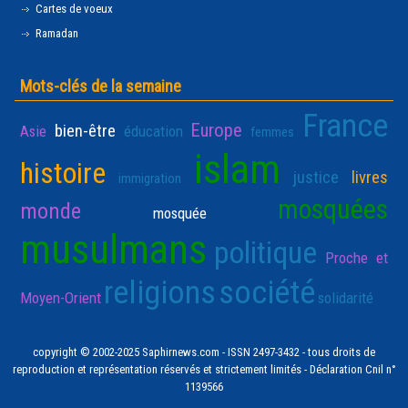
Cartes de voeux
Ramadan
Mots-clés de la semaine
France
Europe
bien-être
Asie
éducation
femmes
islam
histoire
justice
livres
immigration
mosquées
monde
mosquée
musulmans
politique
Proche et
religions
société
Moyen-Orient
solidarité
copyright © 2002-2025 Saphirnews.com - ISSN 2497-3432 - tous droits de
reproduction et représentation réservés et strictement limités - Déclaration Cnil n°
1139566