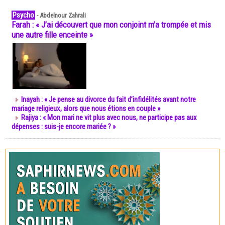
Psycho
-
Abdelnour Zahrali
Farah : « J’ai découvert que mon conjoint m’a trompée et mis
une autre fille enceinte »
Inayah : « Je pense au divorce du fait d’infidélités avant notre
mariage religieux, alors que nous étions en couple »
Rajiya : « Mon mari ne vit plus avec nous, ne participe pas aux
dépenses : suis-je encore mariée ? »