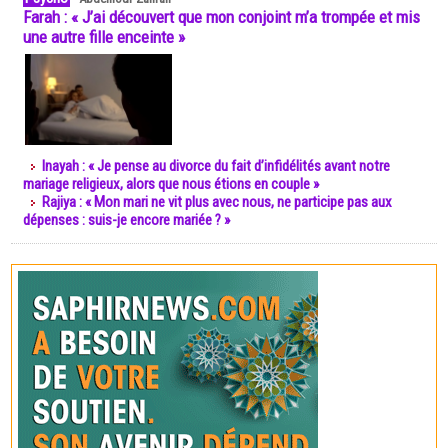
Farah : « J’ai découvert que mon conjoint m’a trompée et mis
une autre fille enceinte »
Inayah : « Je pense au divorce du fait d’infidélités avant notre
mariage religieux, alors que nous étions en couple »
Rajiya : « Mon mari ne vit plus avec nous, ne participe pas aux
dépenses : suis-je encore mariée ? »