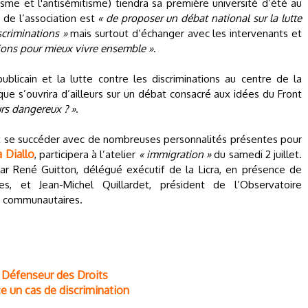
cisme et l'antisémitisme) tiendra sa première université d’été au
ut de l’association est
« de proposer un débat national sur la lutte
scriminations »
mais surtout d’échanger avec les intervenants et
ions pour mieux vivre ensemble »
.
ublicain et la lutte contre les discriminations au centre de la
ue s’ouvrira d’ailleurs sur un débat consacré aux idées du Front
urs dangereux ? »
.
nt se succéder avec de nombreuses personnalités présentes pour
 Diallo
, participera à l’atelier
« immigration »
du samedi 2 juillet.
ar René Guitton, délégué exécutif de la Licra, en présence de
s, et Jean-Michel Quillardet, président de l’Observatoire
ves communautaires.
 Défenseur des Droits
ce un cas de discrimination