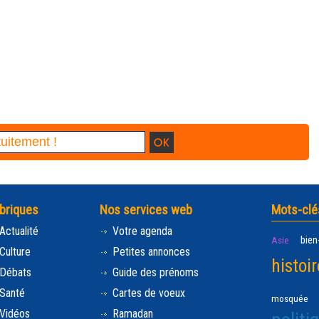
briques
Nos services web
Mots-clé
Actualité
Votre agenda
bien
Asie
Culture
Petites annonces
histoir
Débats
Guide des prénoms
Santé
Cartes de voeux
mosquée
Vidéos
Ramadan