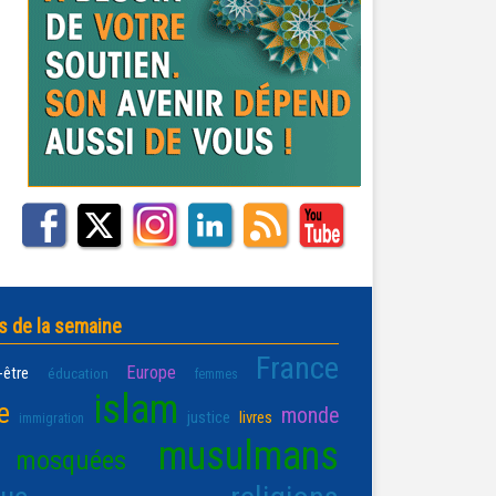
s de la semaine
France
Europe
-être
éducation
femmes
islam
e
monde
justice
livres
immigration
musulmans
mosquées