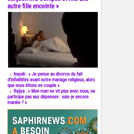
autre fille enceinte »
Inayah : « Je pense au divorce du fait
d’infidélités avant notre mariage religieux, alors
que nous étions en couple »
Rajiya : « Mon mari ne vit plus avec nous, ne
participe pas aux dépenses : suis-je encore
mariée ? »