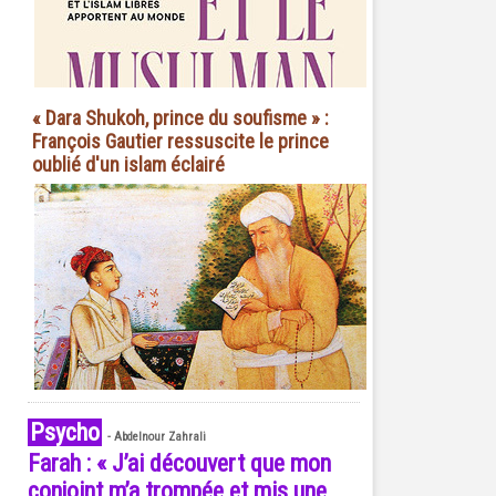
« Dara Shukoh, prince du soufisme » :
François Gautier ressuscite le prince
oublié d'un islam éclairé
Psycho
-
Abdelnour Zahrali
Farah : « J’ai découvert que mon
conjoint m’a trompée et mis une