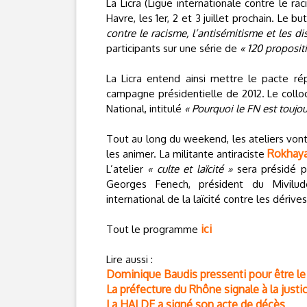
La Licra (Ligue internationale contre le ra
Havre, les 1er, 2 et 3 juillet prochain. Le b
contre le racisme, l’antisémitisme et les di
participants sur une série de
« 120 proposit
La Licra entend ainsi mettre le pacte rép
campagne présidentielle de 2012. Le colloq
National, intitulé
« Pourquoi le FN est toujo
Tout au long du weekend, les ateliers vo
Rokhaya
les animer. La militante antiraciste
L’atelier
« culte et laïcité »
sera présidé p
Georges Fenech, président du Mivilude
international de la laïcité contre les déri
ici
Tout le programme
Lire aussi :
Dominique Baudis pressenti pour être le
La préfecture du Rhône signale à la justi
La HALDE a signé son acte de décès