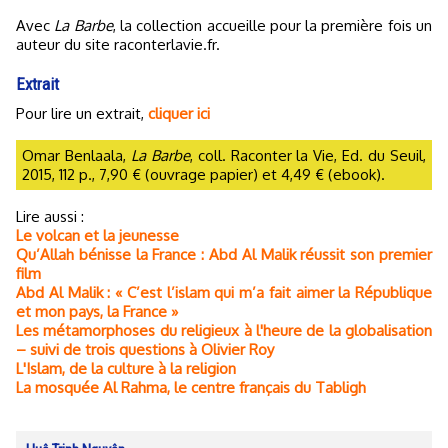
Avec
La Barbe
, la collection accueille pour la première fois un
auteur du site raconterlavie.fr.
Extrait
Pour lire un extrait,
cliquer ici
Omar Benlaala,
La Barbe
, coll. Raconter la Vie, Ed. du Seuil,
2015, 112 p., 7,90 € (ouvrage papier) et 4,49 € (ebook).
Lire aussi :
Le volcan et la jeunesse
Qu’Allah bénisse la France : Abd Al Malik réussit son premier
film
Abd Al Malik : « C’est l’islam qui m’a fait aimer la République
et mon pays, la France »
Les métamorphoses du religieux à l'heure de la globalisation
– suivi de trois questions à Olivier Roy
L'Islam, de la culture à la religion
La mosquée Al Rahma, le centre français du Tabligh