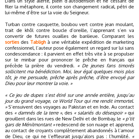
Dans un style alerte, plein d’autodérision et ne cessant de
filer la métaphore, il conte son changement radical, pétri de
lui-même d’être sur la voie du Seigneur.
Turban contre casquette, boubou vert contre jean moulant,
trait de khôl contre boucle d’oreille, l’apprenant s’en va
convertir de futures ouailles de banlieue. Comparant les
sorties
des
Tabligh
à une véritable expédition de marketing
confessionnel, l’auteur pose également un regard sur lui sans
condescendance : il parvient en effet très vite à se propulser
sur le minbar pour prononcer le prêche en français qui
précède la prière du vendredi.
« De jeunes fans timorés
sollicitent ma bénédiction. Moi, leur égal quelques mois plus
tôt, je me persuade, prêche après prêche, d’être envoyé par
Dieu pour leur montrer la voie. »
« Ce jeu de dupes s’est étiré sur une année entière, jusqu’au
jour du grand voyage, ce World Tour qui me rendit immortel.
»
S’ensuivent des voyages au Pakistan et en Inde. Au contact
des
« damnés de la terre »
, des
« salariés du désespoir »
qui
grouillent dans les rues de New Delhi et de Bombay, le
« p’tit
gars de Ménilmontant »
redescend de son nuage et apprend,
au contact de croyants complètement abandonnés à l’amour
de Dieu, ce qui ne l’effleurait jusqu’alors pas : l’humilité.
«