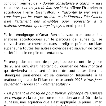
condition permet de
« donner consistance à chacun »
mais
c’est aussi
« un moyen de faire société »
, affirme l’historien et
sociologue Pierre Rosanvallon.
« “Raconter la vie” vise à
constituer par les voies du livre et de l’Internet l’équivalent
d’un Parlement des invisibles pour représenter à la
malreprésentation qui ronge le pays »
, explique-t-il.
Et le témoignage d’Omar Benlaala vaut bien toutes les
analyses sociologiques sur le parcours de jeunes qui se
convertissent, se cherchent dans la religion, prônent un islam
supérieur à toutes les autres croyances et sauveur de cette
société honnie emplie de tentations.
En une petite centaine de pages, l’auteur raconte le gamin
de 20 ans qu’il était, habitant du quartier de Ménilmontant
qui deviendra plus tard l’artère de toutes les librairies
islamiques parisiennes, et sa conversion fulgurante à la
pratique rigoriste de l’islam en cette année 1995
« trois jours
seulement »
après son
« dernier ecstasy »
.
« En prenant la mosquée pour bunker, j’échappe de justesse
au carnage »
: la religion comme solution au mal-être de la
jeunesse, une équation que s’est appliquée le jeune Omar.