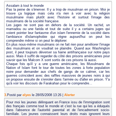
Assalam à tout le monde
Pas la peine de s'énerver. Il y a trop de musulman en prison. Moi je
trouve ça logique mais cela n'a rien à voir avec la religion
musulmane mais plutôt avec l'histoire et surtout l'image des
musulmans de la société française.
Les juges ne sont pas en dehors de la société. Un rachid, un
mamadou ou une farida et tout de suite il y a certains juges qui
voient pointer leur fantasme d'un islam l'ennemie de la société dans
l'ambiance d'islamophobie qui règne aujourd'hui on peut les
comprendre même si on peut le déplorer.
En plus nous-même musulmans on ne fait rien pour améliorer l'image
des musulmans et on voudrait se plaindre. Quand aux Washington
post, il peut toujours déverser sa haine antifrançaise sur notre pays
aussi. Mais il suffit de regarder du côté des prisons américaines pour
savoir que les Malcom X sont sortis de ces prisons là aussi.
Chaque fois qu'il y a une guerre américaine, les Musulmans de
Nation of Islam font le tour de toutes les zones à forte population
noire pour demander aux chefs de gangs de se calmer, car les
guerres coïncident avec des raffles massives de jeunes noirs à qui
on propose ensuite de s'enroler dans l'armée ou d'aller en prison. Y'a
qu'à voir les discours de Farakahan pour le comprendre...
3.
Posté par
elyes
le 28/05/2008 13:26
|
Alerter
Pour moi les jeunes délinquant en France issu de l'immigration sont
des français comme tout le monde et c'est la rue qui les a éduqués
dans l'absence de l'autorité parental et de l'encadrement socio-
familiale. Les jeunes connaissent leurs droits mais ignorent leurs