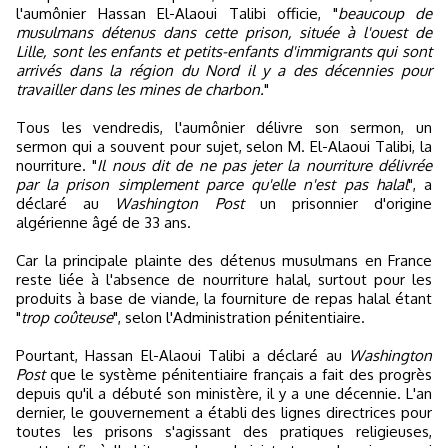
l'aumônier Hassan El-Alaoui Talibi officie, "
beaucoup de
musulmans détenus dans cette prison, située à l'ouest de
Lille, sont les enfants et petits-enfants d'immigrants qui sont
arrivés dans la région du Nord il y a des décennies pour
travailler dans les mines de charbon.
"
Tous les vendredis, l'aumônier délivre son sermon, un
sermon qui a souvent pour sujet, selon M. El-Alaoui Talibi, la
nourriture. "
Il nous dit de ne pas jeter la nourriture délivrée
par la prison simplement parce qu'elle n'est pas halal
", a
déclaré au
Washington Post
un prisonnier d'origine
algérienne âgé de 33 ans.
Car la principale plainte des détenus musulmans en France
reste liée à l'absence de nourriture halal, surtout pour les
produits à base de viande, la fourniture de repas halal étant
"
trop coûteuse
", selon l'Administration pénitentiaire.
Pourtant, Hassan El-Alaoui Talibi a déclaré au
Washington
Post
que le système pénitentiaire français a fait des progrès
depuis qu'il a débuté son ministère, il y a une décennie. L'an
dernier, le gouvernement a établi des lignes directrices pour
toutes les prisons s'agissant des pratiques religieuses,