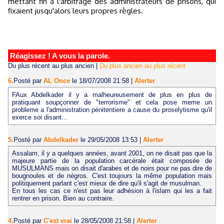
mettant fin à l'arbitrage des administrateurs de prisons, qui
fixaient jusqu'alors leurs propres règles.
Réagissez ! A vous la parole.
Du plus récent au plus ancien
|
Du plus ancien au plus récent
6.
Posté par
AL Once
le 18/07/2008 21:58
|
Alerter
FAux Abdelkader il y a malheureusement de plus en plus de
pratiquant soupçonner de "terrorisme" et cela pose meme un
probleme a l'administration pénitentiere a cause du proselytisme qu'il
exerce soi disant...
5.
Posté par
Abdelkader
le 29/05/2008 13:53
|
Alerter
Assalam, il y a quelques années, avant 2001, on ne disait pas que la
majeure partie de la population carcérale était composée de
MUSULMANS mais on disait d'arabes et de noirs pour ne pas dire de
bougnoules et de négros. C'est toujours la même population mais
politiquement parlant c'est mieux de dire qu'il s'agit de musulman.
En tous les cas ce n'est pas leur adhésion à l'islam qui les a fait
rentrer en prison. Bien au contraire.
4.
Posté par
C'est vrai
le 28/05/2008 21:58
|
Alerter