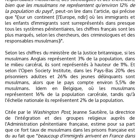
bien que les musulmans ne représentent qu'environ 12% de
la population du pays
", peut-on lire dans l'article, qui précise
que "i[sur un continent [l'Europe, ndlr] où les immigrants et
les enfants d'immigrants sont surreprésentés dans presque
tous les systèmes pénitentiaires, les chiffres français sont les
plus marqués, selon les chercheurs, des criminologues et des
responsables musulmans]i".
Selon les chiffres du ministère de la Justice britannique, si les
musulmans Anglais représentent 3% de la population, dans
le milieu carcéral, ils sont représentés à hauteur de 11%. Et
selon l'Open Society Institute, dans les Pays-Bas 20% des
prisonniers adultes et 26% des jeunes délinquants sont
musulmans, alors que le pays compte environ 5,5% de
musulmans. Idem en Belgique, où les musulmans
représentent 16% de la population carcérale, tandis qu'à
l'échelle nationale ils représentent 2% de la population.
Citée par le
Washington Post
, Jeanne Sautière, la directrice
de l'intégration et des groupes religieux auprès de
l'Administration pénitentiaire française, estime pour sa part
que ce fort taux de musulmans dans les prisons française est
du au fait que "
beaucoup d'immigrés arrivent en France dans