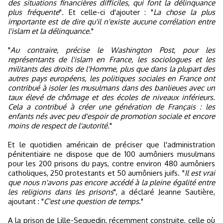
des situations financières difficiles, qui font la délinquance
plus fréquente
". Et celle-ci d'ajouter : "
La chose la plus
importante est de dire qu'il n'existe aucune corrélation entre
l'islam et la délinquance
."
"
Au contraire, précise le Washington Post, pour les
représentants de l'islam en France, les sociologues et les
militants des droits de l'Homme, plus que dans la plupart des
autres pays européens, les politiques sociales en France ont
contribué à isoler les musulmans dans des banlieues avec un
taux élevé de chômage et des écoles de niveaux inférieurs.
Cela a contribué à créer une génération de Français : les
enfants nés avec peu d'espoir de promotion sociale et encore
moins de respect de l'autorité
."
Et le quotidien américain de préciser que l'administration
pénitentiaire ne dispose que de 100 aumôniers musulmans
pour les 200 prisons du pays, contre environ 480 aumôniers
catholiques, 250 protestants et 50 aumôniers juifs. "
Il est vrai
que nous n'avons pas encore accédé à la pleine égalité entre
les religions dans les prisons
", a déclaré Jeanne Sautière,
ajoutant : "
C'est une question de temps
."
A la prison de Lille-Sequedin, récemment construite, celle où