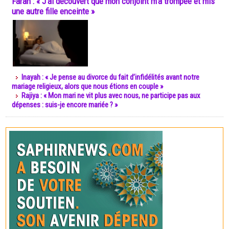
Farah : « J’ai découvert que mon conjoint m’a trompée et mis
une autre fille enceinte »
Inayah : « Je pense au divorce du fait d’infidélités avant notre
mariage religieux, alors que nous étions en couple »
Rajiya : « Mon mari ne vit plus avec nous, ne participe pas aux
dépenses : suis-je encore mariée ? »