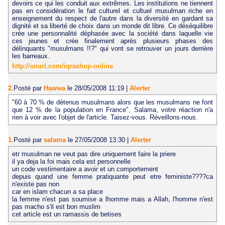
devoirs ce qui les conduit aux extrêmes. Les institutions ne tiennent
pas en considération le fait culturel et cultuel musulman riche en
enseignement du respect de l'autre dans la diversité en gardant sa
dignité et sa liberté de choix dans un monde dit libre. Ce déséquilibre
crée une personnalité déphasée avec la société dans laquelle vie
ces jeunes et crée finalement après plusieurs phases des
délinquants "musulmans !!?" qui vont se retrouver un jours derrière
les barreaux.
http://snurl.com/iqrashop-online
2.
Posté par
Hawwa
le 28/05/2008 11:19
|
Alerter
"60 à 70 % de détenus musulmans alors que les musulmans ne font
que 12 % de la population en France", Salama, votre réaction n'a
rien à voir avec l'objet de l'article. Taisez-vous. Réveillons-nous.
1.
Posté par
salama
le 27/05/2008 13:30
|
Alerter
etr musulman ne veut pas dire uniquement faire la priere
il ya deja la foi mais cela est personnelle
un code vestimentaire a avoir et un comportement
depuis quand une femme pratiquante peut etre feministe????ca
n'existe pas non
car en islam chacun a sa place
la femme n'est pas soumise a lhomme mais a Allah, l'homme n'est
pas macho s'il est bon muslim
cet article est un ramassis de betises