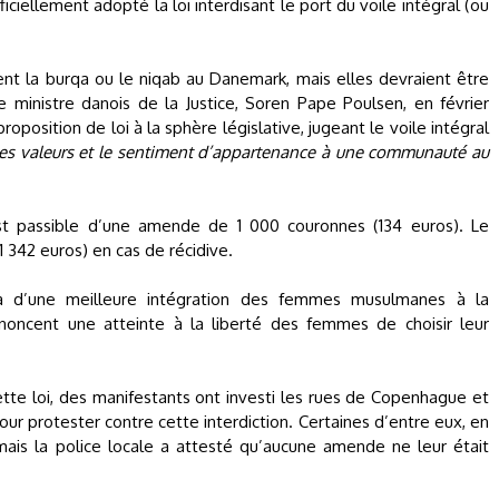
ciellement adopté la loi interdisant le port du voile intégral (ou
nt la burqa ou le niqab au Danemark, mais elles devraient être
 ministre danois de la Justice, Soren Pape Poulsen, en février
osition de loi à la sphère législative, jugeant le voile intégral
les valeurs et le sentiment d’appartenance à une communauté au
st passible d’une amende de 1 000 couronnes (134 euros). Le
 342 euros) en cas de récidive.
jà d’une meilleure intégration des femmes musulmanes à la
oncent une atteinte à la liberté des femmes de choisir leur
tte loi, des manifestants ont investi les rues de Copenhague et
ur protester contre cette interdiction. Certaines d’entre eux, en
mais la police locale a attesté qu’aucune amende ne leur était