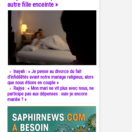
autre fille enceinte »
Inayah : « Je pense au divorce du fait
d’infidélités avant notre mariage religieux, alors
que nous étions en couple »
Rajiya : « Mon mari ne vit plus avec nous, ne
participe pas aux dépenses : suis-je encore
mariée ? »