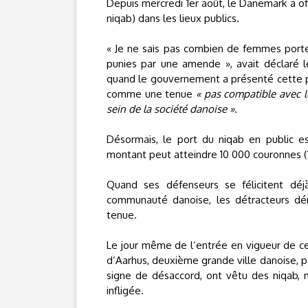
Depuis mercredi 1er août, le Danemark a offi
niqab) dans les lieux publics.
« Je ne sais pas combien de femmes porte
punies par une amende », avait déclaré le
quand le gouvernement a présenté cette prop
comme une tenue
« pas compatible avec 
sein de la société danoise »
.
Désormais, le port du niqab en public e
montant peut atteindre 10 000 couronnes (1
Quand ses défenseurs se félicitent dé
communauté danoise, les détracteurs dén
tenue.
Le jour même de l’entrée en vigueur de ce
d’Aarhus, deuxième grande ville danoise, po
signe de désaccord, ont vêtu des niqab, 
infligée.