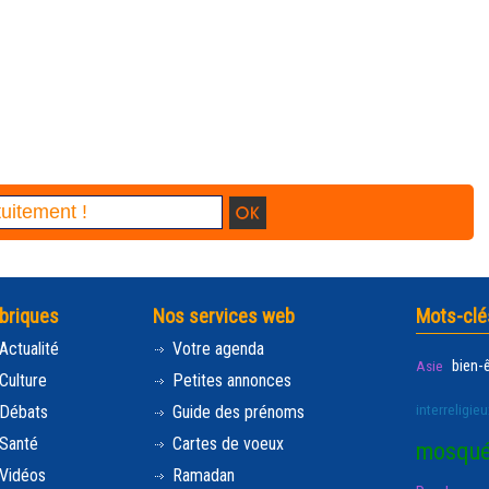
briques
Nos services web
Mots-clé
Actualité
Votre agenda
bien-
Asie
Culture
Petites annonces
interreligieu
Débats
Guide des prénoms
Santé
Cartes de voeux
mosqu
Vidéos
Ramadan