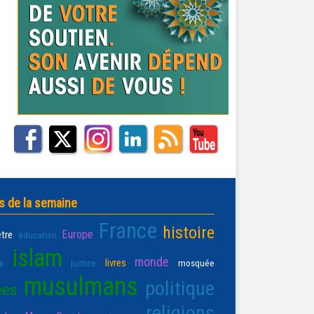
s de la semaine
France
histoire
Europe
être
éducation
islam
monde
livres
x
justice
mosquée
musulmans
politique
ées
religions