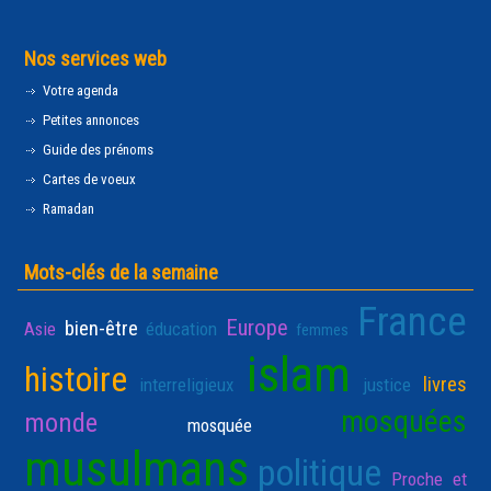
Nos services web
Votre agenda
Petites annonces
Guide des prénoms
Cartes de voeux
Ramadan
Mots-clés de la semaine
France
Europe
bien-être
Asie
éducation
femmes
islam
histoire
livres
interreligieux
justice
mosquées
monde
mosquée
musulmans
politique
Proche et