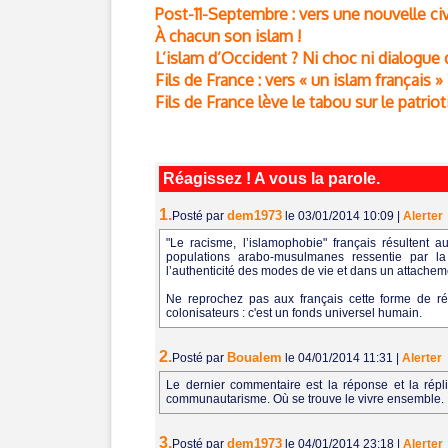
Post-11-Septembre : vers une nouvelle civ
À chacun son islam !
L’islam d’Occident ? Ni choc ni dialogue d
Fils de France : vers « un islam français » 
Fils de France lève le tabou sur le patr
Réagissez ! A vous la parole.
1.
dem1973
Posté par
le 03/01/2014 10:09
|
Alerter
"Le racisme, l’islamophobie" français résultent a
populations arabo-musulmanes ressentie par la 
l’authenticité des modes de vie et dans un attacheme
Ne reprochez pas aux français cette forme de ré
colonisateurs : c'est un fonds universel humain.
2.
Boualem
Posté par
le 04/01/2014 11:31
|
Alerter
Le dernier commentaire est la réponse et la répliq
communautarisme. Où se trouve le vivre ensemble. I
3.
dem1973
Posté par
le 04/01/2014 23:18
|
Alerter