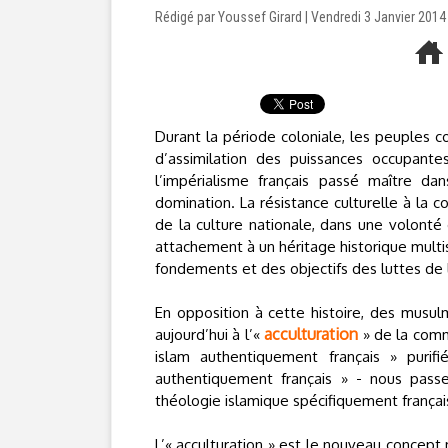
Rédigé par Youssef Girard | Vendredi 3 Janvier 2014
Durant la période coloniale, les peuples c
d’assimilation des puissances occupant
l’impérialisme français passé maître da
domination. La résistance culturelle à la 
de la culture nationale, dans une volonté
attachement à un héritage historique multisé
fondements et des objectifs des luttes de l
En opposition à cette histoire, des musu
acculturation
aujourd’hui à l’«
» de la com
islam authentiquement français » purif
authentiquement français » - nous pas
théologie islamique spécifiquement frança
L’« acculturation » est le nouveau concept