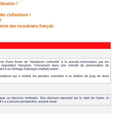
ilisation ?
es civilisations !
?
iotisme des musulmans français
ussi d'une forme de "résistance culturelle" à la pseudo-colonisation par les
population française, "s’incarnant dans une volonté de préservation de
nt à un héritage historique multiséculaire".
sistance qui a motivé les peuples colonisés à se défaire du joug de leurs
ue au discours victimaire. Des discours reposant sur le rejet de l'autre, le
l n y a aucune perspective, aucune issue.