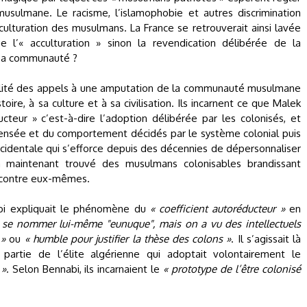
ulmane. Le racisme, l’islamophobie et autres discrimination
ulturation des musulmans. La France se retrouverait ainsi lavée
 l’« acculturation » sinon la revendication délibérée de la
e sa communauté ?
réalité des appels à une amputation de la communauté musulmane
ire, à sa culture et à sa civilisation. Ils incarnent ce que Malek
cteur » c’est-à-dire l’adoption délibérée par les colonisés, et
pensée et du comportement décidés par le système colonial puis
cidentale qui s’efforce depuis des décennies de dépersonnaliser
a maintenant trouvé des musulmans colonisables brandissant
» contre eux-mêmes.
abi expliquait le phénomène du
« coefficient autoréducteur »
en
 se nommer lui-même "eunuque", mais on a vu des intellectuels
 »
ou
« humble pour justifier la thèse des colons »
. Il s’agissait là
 partie de l’élite algérienne qui adoptait volontairement le
 »
. Selon Bennabi, ils incarnaient le
« prototype de l’être colonisé