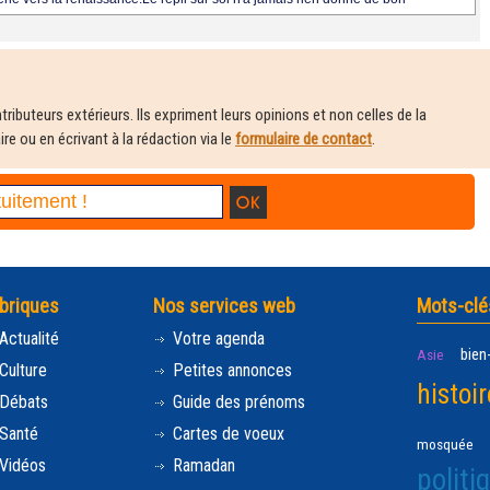
ributeurs extérieurs. Ils expriment leurs opinions et non celles de la
e ou en écrivant à la rédaction via le
formulaire de contact
.
briques
Nos services web
Mots-clé
Actualité
Votre agenda
bien
Asie
Culture
Petites annonces
histoir
Débats
Guide des prénoms
Santé
Cartes de voeux
mosquée
Vidéos
Ramadan
politi