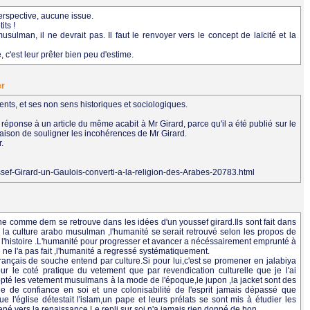
erspective, aucune issue.
its !
sulman, il ne devrait pas. Il faut le renvoyer vers le concept de laïcité et la
 c'est leur prêter bien peu d'estime.
er
ents, et ses non sens historiques et sociologiques.
 réponse à un article du même acabit à Mr Girard, parce qu'il a été publié sur le
à raison de souligner les incohérences de Mr Girard.
r.
ssef-Girard-un-Gaulois-converti-a-la-religion-des-Arabes-20783.html
e comme dem se retrouve dans les idées d'un youssef girard.Ils sont fait dans
 la culture arabo musulman ,l'humanité se serait retrouvé selon les propos de
l'histoire .L'humanité pour progresser et avancer a nécéssairement emprunté à
e ne l'a pas fait ,l'humanité a regressé systématiquement.
français de souche entend par culture.Si pour lui,c'est se promener en jalabiya
pour le coté pratique du vetement que par revendication culturelle que je l'ai
opté les vetement musulmans à la mode de l'époque,le jupon ,la jacket sont des
 de confiance en soi et une colonisabilité de l'esprit jamais dépassé que
 l'église détestait l'islam,un pape et leurs prélats se sont mis à étudier les
né vers la renaissance.Le repli sur soi n'a jamais rien donné de bon