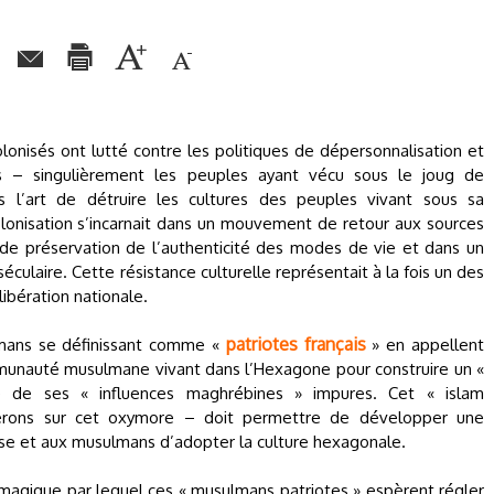
olonisés ont lutté contre les politiques de dépersonnalisation et
es – singulièrement les peuples ayant vécu sous le joug de
ns l’art de détruire les cultures des peuples vivant sous sa
colonisation s’incarnait dans un mouvement de retour aux sources
 de préservation de l’authenticité des modes de vie et dans un
culaire. Cette résistance culturelle représentait à la fois un des
ibération nationale.
patriotes français
lmans se définissant comme «
» en appellent
munauté musulmane vivant dans l’Hexagone pour construire un «
ié de ses « influences maghrébines » impures. Cet « islam
serons sur cet oxymore – doit permettre de développer une
ise et aux musulmans d’adopter la culture hexagonale.
 magique par lequel ces « musulmans patriotes » espèrent régler