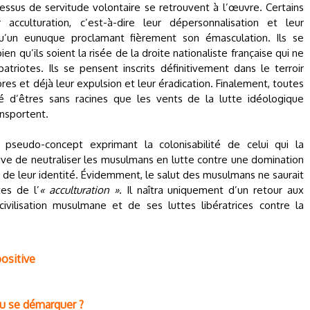
ssus de servitude volontaire se retrouvent à l’œuvre. Certains
acculturation, c’est-à-dire leur dépersonnalisation et leur
qu’un eunuque proclamant fièrement son émasculation. Ils se
n qu’ils soient la risée de la droite nationaliste française qui ne
riotes. Ils se pensent inscrits définitivement dans le terroir
’ores et déjà leur expulsion et leur éradication. Finalement, toutes
ité d’êtres sans racines que les vents de la lutte idéologique
ansportent.
seudo-concept exprimant la colonisabilité de celui qui la
ive de neutraliser les musulmans en lutte contre une domination
et de leur identité. Évidemment, le salut des musulmans ne saurait
es de l’
« acculturation »
. Il naîtra uniquement d’un retour aux
ivilisation musulmane et de ses luttes libératrices contre la
positive
 ou se démarquer ?