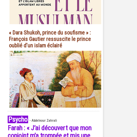
« Dara Shukoh, prince du soufisme » :
François Gautier ressuscite le prince
oublié d'un islam éclairé
Psycho
-
Abdelnour Zahrali
Farah : « J’ai découvert que mon
conjoint m’a trompée et mis une