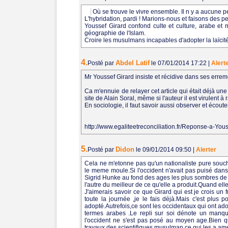
Où se trouve le vivre ensemble. Il n y a aucune p
L'hybridation, pardi ! Marions-nous et faisons des pet
Youssef Girard confond culte et culture, arabe et mu
géographie de l'Islam.
Croire les musulmans incapables d'adopter la laïcité,
4.
Abdel Latif
Posté par
le 07/01/2014 17:22
|
Alert
Mr Youssef Girard insiste et récidive dans ses errem
Ca m'ennuie de relayer cet article qui était déjà une
site de Alain Soral, même si l'auteur il est virulent 
En sociologie, il faut savoir aussi observer et écoute
http://www.egaliteetreconciliation.fr/Reponse-a-You
5.
Didon
Posté par
le 09/01/2014 09:50
|
Alerter
Cela ne m'etonne pas qu'un nationaliste pure souch
le meme moule.Si l'occident n'avait pas puisé dans
Sigrid Hunke au fond des ages les plus sombres de 
l'autre du meilleur de ce qu'elle a produit.Quand ell
J'aimerais savoir ce que Girard qui est je crois un 
toute la journée ,je le fais déjà.Mais c'est plus 
adopté.Autrefois,ce sont les occidentaux qui ont ad
termes arabes .Le repli sur soi dénote un manque
l'occident ne s'est pas posé au moyen age.Bien que
travaux des scientifiques musulman ce qui les a ame