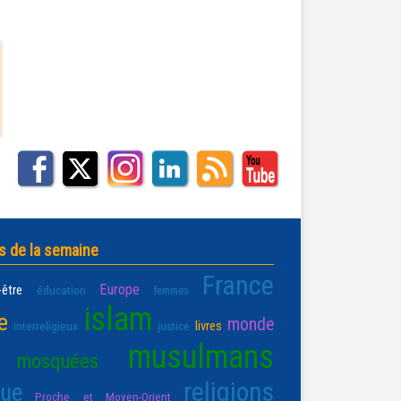
s de la semaine
France
Europe
-être
éducation
femmes
islam
e
monde
livres
interreligieux
justice
musulmans
mosquées
religions
que
Proche et Moyen-Orient