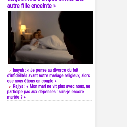
autre fille enceinte »
Inayah : « Je pense au divorce du fait
d’infidélités avant notre mariage religieux, alors
que nous étions en couple »
Rajiya : « Mon mari ne vit plus avec nous, ne
participe pas aux dépenses : suis-je encore
mariée ? »