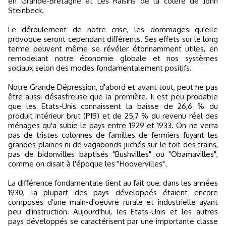
en Grande-Bretagne et Les Raisins de la colère de John
Steinbeck.
Le déroulement de notre crise, les dommages qu'elle
provoque seront cependant différents. Ses effets sur le long
terme peuvent même se révéler étonnamment utiles, en
remodelant notre économie globale et nos systèmes
sociaux selon des modes fondamentalement positifs.
Notre Grande Dépression, d'abord et avant tout, peut ne pas
être aussi désastreuse que la première. Il est peu probable
que les Etats-Unis connaissent la baisse de 26,6 % du
produit intérieur brut (PIB) et de 25,7 % du revenu réel des
ménages qu'a subie le pays entre 1929 et 1933. On ne verra
pas de tristes colonnes de familles de fermiers fuyant les
grandes plaines ni de vagabonds juchés sur le toit des trains,
pas de bidonvilles baptisés "Bushvilles" ou "Obamavilles",
comme on disait à l'époque les "Hoovervilles".
La différence fondamentale tient au fait que, dans les années
1930, la plupart des pays développés étaient encore
composés d'une main-d'oeuvre rurale et industrielle ayant
peu d'instruction. Aujourd'hui, les Etats-Unis et les autres
pays développés se caractérisent par une importante classe