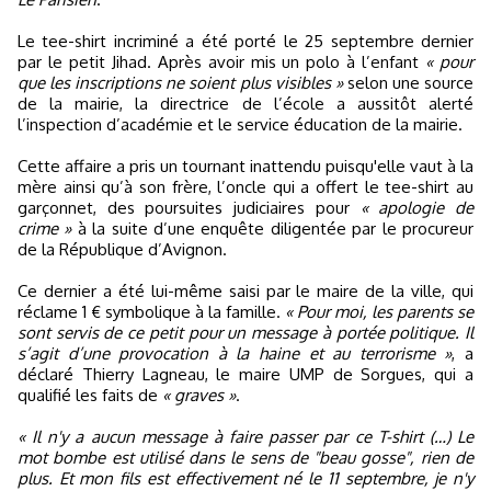
Le tee-shirt incriminé a été porté le 25 septembre dernier
par le petit Jihad. Après avoir mis un polo à l’enfant
« pour
que les inscriptions ne soient plus visibles »
selon une source
de la mairie, la directrice de l’école a aussitôt alerté
l’inspection d’académie et le service éducation de la mairie.
Cette affaire a pris un tournant inattendu puisqu'elle vaut à la
mère ainsi qu’à son frère, l’oncle qui a offert le tee-shirt au
garçonnet, des poursuites judiciaires pour
« apologie de
crime »
à la suite d’une enquête diligentée par le procureur
de la République d’Avignon.
Ce dernier a été lui-même saisi par le maire de la ville, qui
réclame 1 € symbolique à la famille.
« Pour moi, les parents se
sont servis de ce petit pour un message à portée politique. Il
s’agit d’une provocation à la haine et au terrorisme »
, a
déclaré Thierry Lagneau, le maire UMP de Sorgues, qui a
qualifié les faits de
« graves »
.
« Il n'y a aucun message à faire passer par ce T-shirt (…) Le
mot bombe est utilisé dans le sens de "beau gosse", rien de
plus. Et mon fils est effectivement né le 11 septembre, je n'y