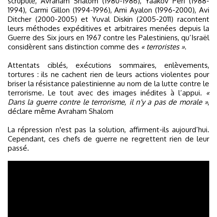
scrupule, Avraham Shalom (1980-1986), Yaakov Peri (1988-
1994), Carmi Gillon (1994-1996), Ami Ayalon (1996-2000), Avi
Ditcher (2000-2005) et Yuval Diskin (2005-2011) racontent
leurs méthodes expéditives et arbitraires menées depuis la
Guerre des Six jours en 1967 contre les Palestiniens, qu’Israël
considèrent sans distinction comme des
« terroristes »
.
Attentats ciblés, exécutions sommaires, enlèvements,
tortures : ils ne cachent rien de leurs actions violentes pour
briser la résistance palestinienne au nom de la lutte contre le
terrorisme. Le tout avec des images inédites à l’appui.
«
Dans la guerre contre le terrorisme, il n'y a pas de morale »
,
déclare même Avraham Shalom
La répression n'est pas la solution, affirment-ils aujourd’hui.
Cependant, ces chefs de guerre ne regrettent rien de leur
passé.