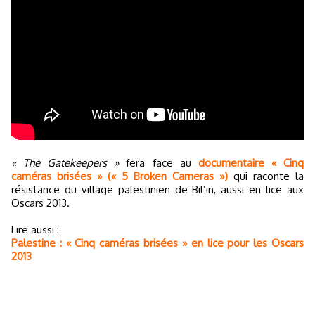
« The Gatekeepers »
fera face au
documentaire « Cinq
caméras brisées » (« 5 Broken Cameras »)
qui raconte la
résistance du village palestinien de Bil’in, aussi en lice aux
Oscars 2013.
Lire aussi :
Palestine : « Cinq caméras brisées » en lice pour les Oscars
2013