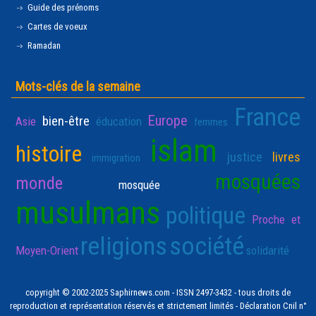
Guide des prénoms
Cartes de voeux
Ramadan
Mots-clés de la semaine
France
Europe
bien-être
Asie
éducation
femmes
islam
histoire
justice
livres
immigration
mosquées
monde
mosquée
musulmans
politique
Proche et
religions
société
Moyen-Orient
solidarité
copyright © 2002-2025 Saphirnews.com - ISSN 2497-3432 - tous droits de
reproduction et représentation réservés et strictement limités - Déclaration Cnil n°