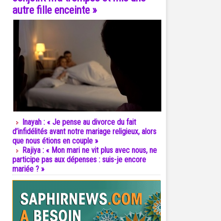
autre fille enceinte »
Inayah : « Je pense au divorce du fait
d’infidélités avant notre mariage religieux, alors
que nous étions en couple »
Rajiya : « Mon mari ne vit plus avec nous, ne
participe pas aux dépenses : suis-je encore
mariée ? »