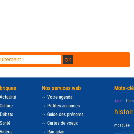
briques
Nos services web
Mots-clé
Actualité
Votre agenda
bien
Asie
Culture
Petites annonces
histoir
Débats
Guide des prénoms
Santé
Cartes de voeux
mosquée
Vidéos
Ramadan