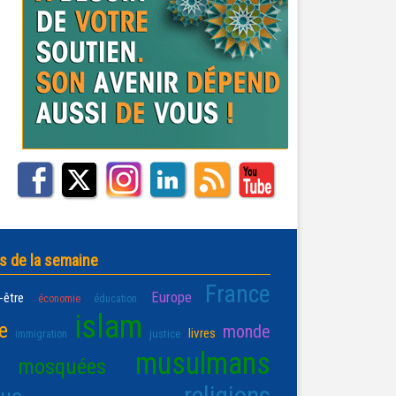
s de la semaine
France
Europe
-être
économie
éducation
islam
e
monde
livres
justice
immigration
musulmans
mosquées