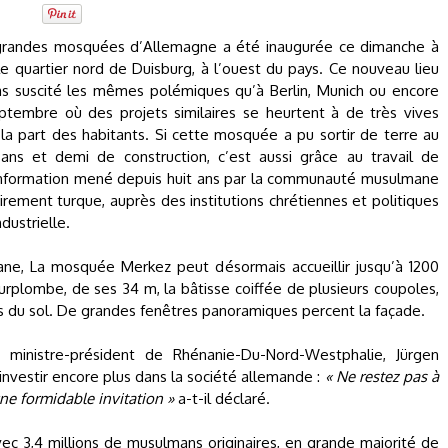
grandes mosquées d’Allemagne a été inaugurée ce dimanche à
le quartier nord de Duisburg, à l’ouest du pays. Ce nouveau lieu
as suscité les mêmes polémiques qu’à Berlin, Munich ou encore
ptembre où des projets similaires se heurtent à de très vives
 la part des habitants. Si cette mosquée a pu sortir de terre au
ans et demi de construction, c’est aussi grâce au travail de
information mené depuis huit ans par la communauté musulmane
airement turque, auprès des institutions chrétiennes et politiques
ndustrielle.
mane, La mosquée Merkez peut désormais accueillir jusqu’à 1200
surplombe, de ses 34 m, la bâtisse coiffée de plusieurs coupoles,
s du sol. De grandes fenêtres panoramiques percent la façade.
e ministre-président de Rhénanie-Du-Nord-Westphalie, Jürgen
nvestir encore plus dans la société allemande :
« Ne restez pas à
une formidable invitation »
a-t-il déclaré.
avec 3,4 millions de musulmans originaires, en grande majorité de