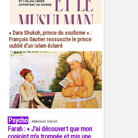
« Dara Shukoh, prince du soufisme » :
François Gautier ressuscite le prince
oublié d'un islam éclairé
Psycho
-
Abdelnour Zahrali
Farah : « J’ai découvert que mon
conjoint m’a trompée et mis une