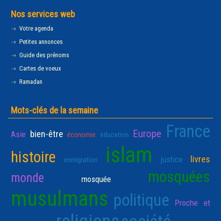
Nos services web
Votre agenda
Petites annonces
Guide des prénoms
Cartes de voeux
Ramadan
Mots-clés de la semaine
France
Europe
bien-être
Asie
économie
éducation
islam
histoire
livres
justice
immigration
mosquées
monde
mosquée
musulmans
politique
Proche et