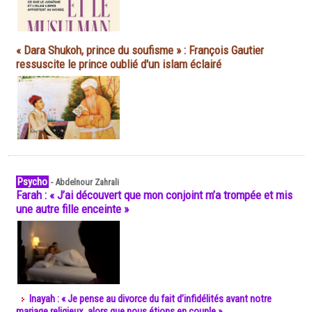
« Dara Shukoh, prince du soufisme » : François Gautier
ressuscite le prince oublié d'un islam éclairé
Psycho
-
Abdelnour Zahrali
Farah : « J’ai découvert que mon conjoint m’a trompée et mis
une autre fille enceinte »
Inayah : « Je pense au divorce du fait d’infidélités avant notre
mariage religieux, alors que nous étions en couple »