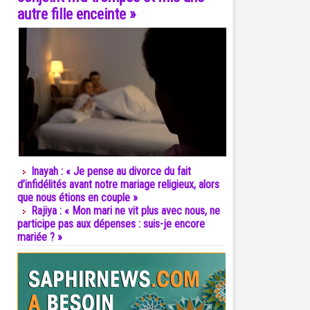
autre fille enceinte »
Inayah : « Je pense au divorce du fait
d’infidélités avant notre mariage religieux, alors
que nous étions en couple »
Rajiya : « Mon mari ne vit plus avec nous, ne
participe pas aux dépenses : suis-je encore
mariée ? »