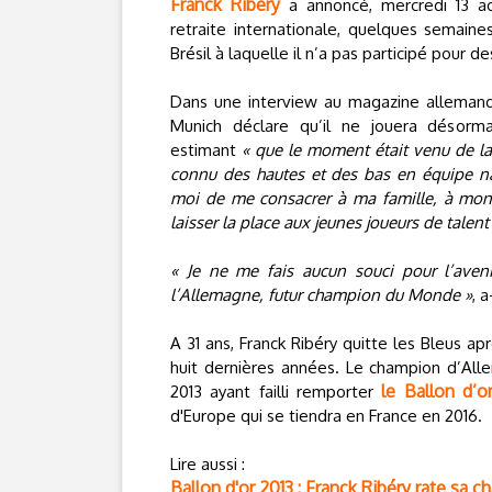
Franck Ribery
a annoncé, mercredi 13 ao
retraite internationale, quelques semai
Brésil à laquelle il n’a pas participé pour d
Dans une interview au magazine allema
Munich déclare qu’il ne jouera désorm
estimant
« que le moment était venu de lai
connu des hautes et des bas en équipe na
moi de me consacrer à ma famille, à mon
laisser la place aux jeunes joueurs de talen
« Je ne me fais aucun souci pour l’aveni
l’Allemagne, futur champion du Monde »
, a
A 31 ans, Franck Ribéry quitte les Bleus ap
huit dernières années. Le champion d’All
le Ballon d’o
2013 ayant failli remporter
d'Europe qui se tiendra en France en 2016.
Lire aussi :
Ballon d'or 2013 : Franck Ribéry rate sa c