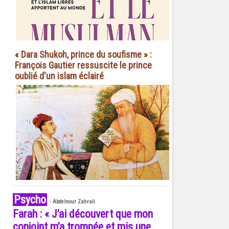
« Dara Shukoh, prince du soufisme » :
François Gautier ressuscite le prince
oublié d'un islam éclairé
Psycho
-
Abdelnour Zahrali
Farah : « J’ai découvert que mon
conjoint m’a trompée et mis une