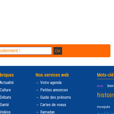
briques
Nos services web
Mots-clé
Actualité
Votre agenda
bien
Asie
Culture
Petites annonces
histoir
Débats
Guide des prénoms
Santé
Cartes de voeux
mosquée
Vidéos
Ramadan