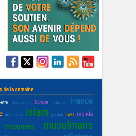
s de la semaine
France
Europe
-être
éducation
femmes
islam
e
monde
justice
livres
immigration
musulmans
mosquées