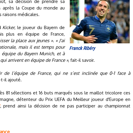
ût, sa décision de prendre sa
nes après la Coupe du monde au
es raisons médicales.
nd
Kicker
, le joueur du Bayern de
ais plus en équipe de France,
sser la place aux jeunes »
.
« J'ai
tionale, mais il est temps pour
Franck Ribéry
 équipe du Bayern Munich, et à
t qui arrivent en équipe de France »
, fait-il savoir.
r de l’équipe de France, qui ne s’est inclinée que 0-1 face à
-t-il ajouté.
rès 81 sélections et 16 buts marqués sous le maillot tricolore ces
emagne, détenteur du Prix UEFA du Meilleur joueur d'Europe en
r
, prend ainsi la décision de ne pas participer au championnat
hance